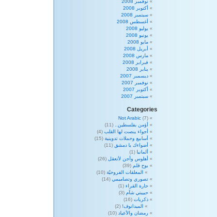
نوفمبر 2008
أكتوبر 2008
سبتمبر 2008
أغسطس 2008
يوليو 2008
يونيو 2008
مايو 2008
أبريل 2008
مارس 2008
فبراير 2008
يناير 2008
ديسمبر 2007
نوفمبر 2007
أكتوبر 2007
سبتمبر 2007
Categories
Not Arabic
(7)
أؤمن بفلسطين..
(11)
أجواء ينصت لها القلب
(4)
أسابيع وحملات تدوينية
(15)
أضواءك يا دمشق
(11)
ألمانيا
(1)
أهلوس وأجن لأتعقل
(26)
بوح قلم
(39)
المعلقات الفروحيّة
(10)
تصوري وتصاميمي
(14)
حارة القراء
(1)
حبيبتي شآم
(3)
ذكريات
(16)
الميدانوف!
(2)
رمضان والأعياد
(10)