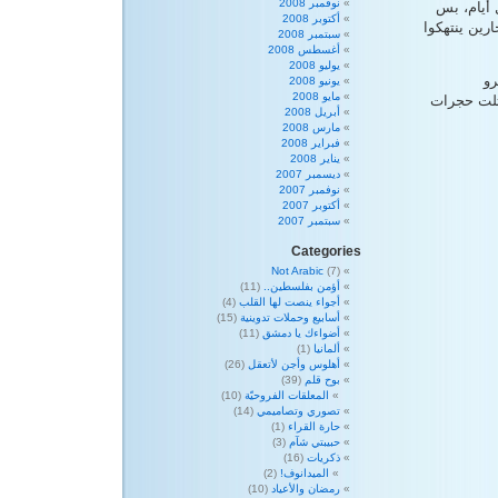
نوفمبر 2008
شال أيام، بس
أكتوبر 2008
رين ينتهكوا
سبتمبر 2008
أغسطس 2008
يوليو 2008
رو
يونيو 2008
مايو 2008
تلت حجرات
أبريل 2008
مارس 2008
فبراير 2008
يناير 2008
ديسمبر 2007
نوفمبر 2007
أكتوبر 2007
سبتمبر 2007
Categories
Not Arabic
(7)
أؤمن بفلسطين..
(11)
أجواء ينصت لها القلب
(4)
أسابيع وحملات تدوينية
(15)
أضواءك يا دمشق
(11)
ألمانيا
(1)
أهلوس وأجن لأتعقل
(26)
بوح قلم
(39)
المعلقات الفروحيّة
(10)
تصوري وتصاميمي
(14)
حارة القراء
(1)
حبيبتي شآم
(3)
ذكريات
(16)
الميدانوف!
(2)
رمضان والأعياد
(10)