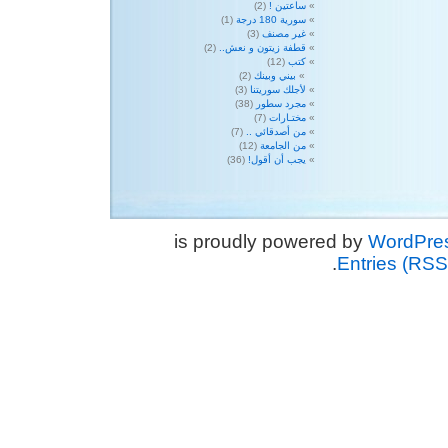
ساعتين !
(2)
سورية 180 درجة
(1)
غير مصنف
(3)
قطفة زيتون و نعش..
(2)
كتب
(12)
بيني وبينك
(2)
لأجلك سوريتنا
(3)
مجرد سطور
(38)
مختـارات
(7)
من أصدقائي ..
(7)
من الجامعة
(12)
يجب أن أقول!
(36)
WordPre
.
Entries (RSS