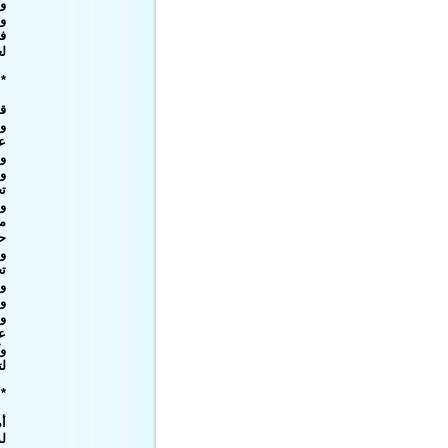
و
ول
فخ
ل
 *
ق
وب
عل
وص
وق
ت
و
مص
حس
وب
ت
و
وج
وس
عا
وك
لت
 *
أ
لم