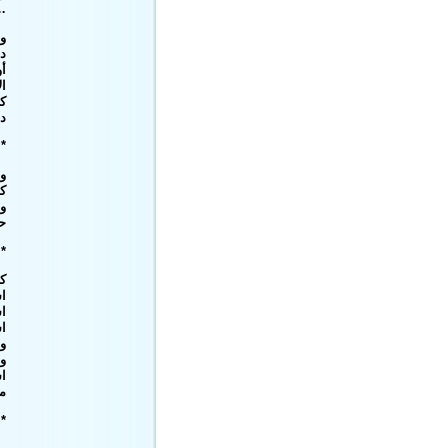
.
وص
د
أو
ال
كل
د
 *
و
كن
وأ
ح
 *
كن
ا
ا
اس
وب
وب
اس
م
 *