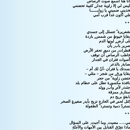
أنا هنا أسمع صوت الرصاص
يس لي إلا زاوية جدار ٍ كئيبة تحضنني
ذيني ضميني يا زوايــــــا
علي أكون غداً قرب أمي
* *
شعريرة ٌ تتسلل إلى جسدي
قايا خيوطٍ من شمس ٍ باردة
ى أرض ٍ لونها الدم
رير باب ٍ يأن
طرات ٍ من دمع ٍ تحفر الأرض
خاطب الرصاص أن توقف
أصوات فئران في الجدار
ابة ٍ بالذعر
دتك يا فئران -أنّ لك أم –
قايا ورق ٍ من شجر – مثلي –
حتضن زاوية ً من حجر
نافذة مكسورة تطل على حطام بلد
ثث ٍ لأم ٍ وأب ٍ وولد
تارة ٍ ممزقة
بقةٍ بريح دم
تل لحم ٍ في الخارج تزيح بأيد ٍ صغيرةٍ الصخر
ستردّ دمية وتسترد ّ الطفولة
* *
مي….. مضيت ِ وما أجبت ِ على السؤال
اذا تفرّق القنابل بين الأمهات والأجنّة