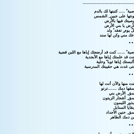
………………………………….
ية ٌ ….. كتبتها لك بالدم
ونتها على جبين ِ الشمس
صيتك فيها بالأرض
أرض يا بني الأرض
ّ يوم ٍ تفقد ُ ولد
عك مني وكن لها سند
* *
صية ٌ …… كنت قد أرضعتك إياها مع اللبن قضية
ت قد علمتك إياها مع الأبجدية
لبستك إياها ثوبا ً وحلية
تى غدت هي حقيبتك المدرسية
* *
ت منها والآن أنت لها
سقها دمك …….ترتو
سق ِ الأرض بني
ق ِ أشجار الزيتون
ذور الليمون
قايا السنابل
ق ِ حنين الأجداد
ن دمك الطاهر
* *