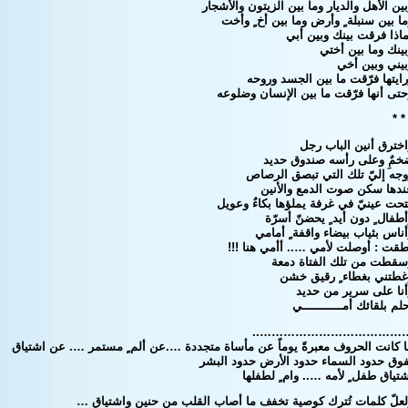
ين الأهل والديار وما بين الزيتون والأشجار
ا بين سنبلة ٍ وأرض وما بين أخ ٍ وأخت
اذا فرقت بينك وبين أبي
ينك وما بين أختي
بيني وبين أخي
ايتها فرّقت ما بين الجسد وروحه
تى أنها فرّقت ما بين الإنسان وضلوعه
* *
خترق أنين الباب رجل
خمٌِ وعلى رأسه صندوق حديد
وجه إليّ تلك التي تبصق الرصاص
ندها سكن صوت الدمع والأنين
حت عينيّ في غرفة يملؤها بكاءٌ وعويل
طفال ٍ دون أيد ٍ يحضنّ أسرّة
ناس بثياب بيضاء واقفة ٍ أمامي
طقت : أوصلت لأمي ….. أأمي هنا !!!
سقطت من تلك الفتاة دمعة
غطتني بغطاء ٍ رقيق خشن
أنا على سرير من حديد
لم بلقائك أمـــــــــــي
………………………………….
ا كانت الحروف معبرةً يوماً عن مأساة متجددة ….عن ألم ٍ مستمر …. عن اشتياق
فوق حدود السماء حدود الأرض حدود البشر
تياق طفل ٍ لأمه ….. وام ٍ لطفلها
لعلّ كلمات تُترك كوصية تخفف ما أصاب القلب من حنين واشتياق …