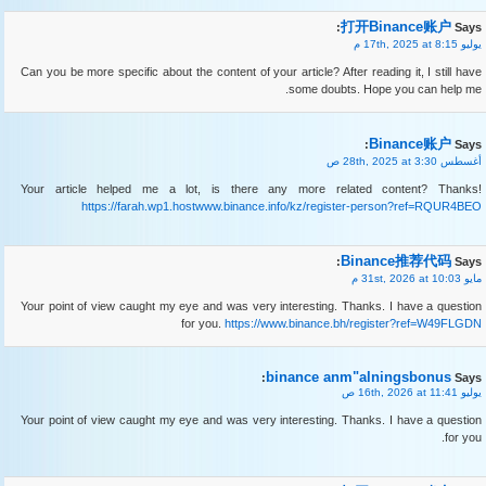
打开Binance账户
Says:
يوليو 17th, 2025 at 8:15 م
Can you be more specific about the content of your article? After reading it, I still have
some doubts. Hope you can help me.
Binance账户
Says:
أغسطس 28th, 2025 at 3:30 ص
Your article helped me a lot, is there any more related content? Thanks!
https://farah.wp1.hostwww.binance.info/kz/register-person?ref=RQUR4BEO
Binance推荐代码
Says:
مايو 31st, 2026 at 10:03 م
Your point of view caught my eye and was very interesting. Thanks. I have a question
for you.
https://www.binance.bh/register?ref=W49FLGDN
binance anm"alningsbonus
Says:
يوليو 16th, 2026 at 11:41 ص
Your point of view caught my eye and was very interesting. Thanks. I have a question
for you.