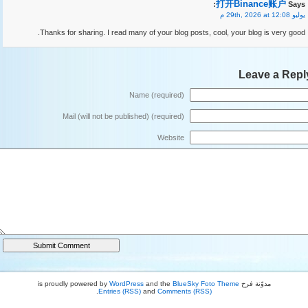
打开Binance账户
Says:
يوليو 29th, 2026 at 12:08 م
Thanks for sharing. I read many of your blog posts, cool, your blog is very good.
Leave a Repl
Name (required)
Mail (will not be published) (required)
Website
مدوّنة فرح is proudly powered by
BlueSky Foto Theme
and the
WordPress
.
Entries (RSS)
and
Comments (RSS)