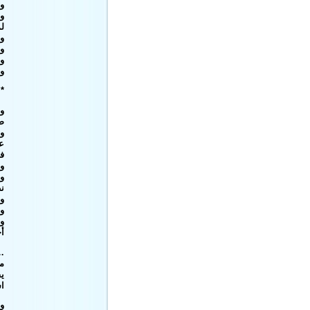
وب
وم
لم
وب
و
ور
وح
 *
وا
ض
و
ع
فت
وأ
وأ
ن
و
و
و
أح
.
م
ي
اش
و