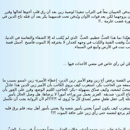
دفن الحبيبان معاً في التراب تنفيذا لوصية زين بعد أن رق قلب أخوها لحالها وقرر
 يزوجهما لكن بعد فوات الأوان ويُدفن تحت قدميهما بكر بعد أن قتله تاج الدين في
ورة غضب عارمة ..!!
كذا نما هذا الحبُّ عظيم، الحبُّ الذي لم يُكتب له إلا الشقاء والتعاسة في الدنيا،
ٌّ وقفت الفتنة والكذب في وجهه كجدار ٍ لا يخترقه إلا الموت فأصبح أجمل قصة
ب نبت في الأرض وأينع في السماء.
كن لي رأي خاص في مضي الأحداث فيها …
 القصة يرفض أخ زين وهو الأمير -زين الدين- إعطاء الأميرة- زين -لممو بسبب ما
عه من الحاجب بكر، استغرب كيف يروي الكاتب بأن الأمير زين الدين هذا عادلٌ
حبٌ لشعبه، وكيف صدّق بسهولة –بكر- الحاجب اللئيم الوضع، وقرر على الفور بأن
اج الدين- صديقه العزيز يعمل من وراءه أموراً لا يرضاها، هل وصل الحال بأميرٍ
له إلى عقل طفلٍ صغير يُصدق كلّ ما يُروى له ؟!؟!؟أم لأن الرواية يجب أن تكتمل
تغرب كيف يكون أميراً يعتني بأمور شعبه ولا يعتني بأمور أهل بيته، فلم يرقَ قلبه
لم يرجع لنفسه حتى رأي زين على حافة الموت ؟!؟
 الرواية يعاني زين وممو أشقى حالات العذاب روحياً وجسدياً، في سبيل الحبِّ