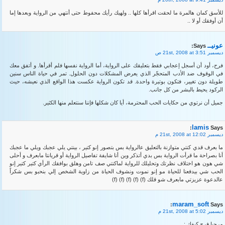
للأسق كمان هالمرة ما لحقت اقرأها كلها .. ولهيك رأيك محفوط حتى أنتهي من الرواية وبعدها إما
أن أوفقك أو لا ..
عونيــ
Says:
ديسمبر 21st, 2008 at 3:51 ص
فرح، أود أن أسجل إعجابي فقط بتعليقك على الرواية، أما الرواية نفسها فلم أقرأها. و أتفق معك
في الوقوف ضد الأدب المتحجّر الذي يعرض المشكلات دون الحلول. تمر في حياة الناس سنين
طويلة دون تغيير، فتكون بوتيرة واحدة. قد تكون الرواية عكست هذا الواقع الذي نعيشه، حيث
الركود يحيط بالبشر من كل جانب.
جميل أن نرتوي من حكايات الحب المحترمة، أيا كان شكلها فإننا سنتعلم منها الكثير.
lamis
Says:
ديسمبر 21st, 2008 at 12:02 م
ما بعرف قدي كنتي متوازنة بالتعليق عالرواية بس بتصور إنو كتير ، بينتي يلي عجبك ويلي ما عجبك
أنا بصراحة ما قرأت الرواية بس بدي أتذكر وين أنا شايفة تفاصيل الرواية أو قريانتا مابعرف و أحلى
شي هون هو اختلاف نظرتك وتحليلك للرواية لماكنتي صف تامن وهلق بوافقك الرأي كتير كتير إنو
الحب شي بيدفعنا للحياة مو إنو نموت ونشوف الحياة من زاوية الشخص إلي بنحبو بس شكراً
عالدعوة عزيزتي مابعرف شو قلك (f) (f) (f) (f) (f)
maram_soft
Says:
ديسمبر 21st, 2008 at 5:02 م
مرحبا فرح كيفك :