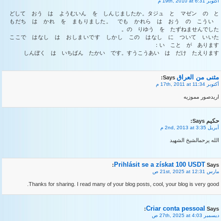
أكتوبر 19th, 2010 at 6:31 م
どして おう は ようむいん を しんじましたか。タジュ と マゼン の と
もだち は かれ を まもりました。 でも かれら は おう の こうい
の りゆう を たずねませんでした。
ここで はなし は おしまいです しかし この はなし に ついて いいた
い こと が あります：
しんぼく は いちばん たかい です。すうこうあい は だけ たえります
مثنى من العراق
Says:
أكتوبر 17th, 2011 at 11:34 م
اريدصور مموزيه
حكيم
Says:
أبريل 2nd, 2013 at 3:35 م
الله يرحمالشيخ الشهيد
Prihlásit se a získat 100 USDT
Says:
مارس 21st, 2025 at 12:31 ص
Thanks for sharing. I read many of your blog posts, cool, your blog is very good.
Criar conta pessoal
Says:
ديسمبر 27th, 2025 at 4:03 ص