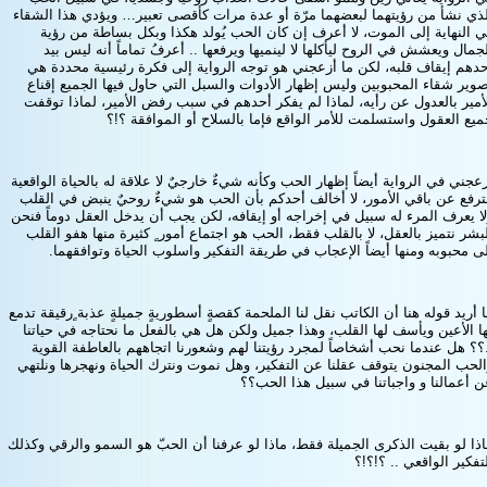
ذي نشأ من رؤيتهما لبعضهما مرّة أو عدة مرات كأقصى تعبير… ويؤدي هذا الشقاء
 النهاية إلى الموت، لا أعرف إن كان الحب يُولد هكذا وبكل بساطة من رؤية
جمال ويعشش في الروح ليأكلها لا لينميها ويرفعها .. أعرفُ تماماً أنه ليس بيد
دهم إيقاف قلبه، لكن ما أزعجني هو توجه الرواية إلى فكرة رئيسية محددة هي
وير شقاء المحبوبين وليس إظهار الأدوات والسبل التي حاول فيها الجميع إقناع
أمير بالعدول عن رأيه، لماذا لم يفكر أحدهم في سبب رفض الأمير، لماذا توقفت
يع العقول واستسلمت للأمر الواقع فإما بالسلاح أو الموافقة ؟!؟
عجني في الرواية أيضاً إظهار الحب وكأنه شيءٌ خارجيٌ لا علاقة له بالحياة الواقعية
رفع عن باقي الأمور، لا أخالف أحدكم بأن الحب هو شيءٌ روحيٌ ينبض في القلب
ا يعرف المرء له سبيل في إخراجه أو إيقافه، لكن يجب أن يدخل العقل دوماً فنحن
بشر نتميز بالعقل، لا بالقلب فقط، الحب هو اجتماع أمور ٍ كثيرة منها هفو القلب
ى محبوبه ومنها أيضاً الإعجاب في طريقة التفكير واسلوب الحياة وتوافقهما.
 أريد قوله هنا أن الكاتب نقل لنا الملحمة كقصةٍ أسطوريةٍ جميلةٍ عذبة ٍرقيقة تدمع
ا الأعين ويأسف لها القلب، وهذا جميل ولكن هل هي بالفعل ما نحتاجه في حياتنا
؟؟ هل عندما نحب أشخاصاً لمجرد رؤيتنا لهم وشعورنا اتجاههم بالعاطفة القوية
لحب المجنون يتوقف عقلنا عن التفكير، وهل نموت ونترك الحياة ونهجرها ونلتهي
 أعمالنا و واجباتنا في سبيل هذا الحب؟؟
ذا لو بقيت الذكرى الجميلة فقط، ماذا لو عرفنا أن الحبّ هو السمو والرقي وكذلك
تفكير الواقعي .. ؟!؟!؟