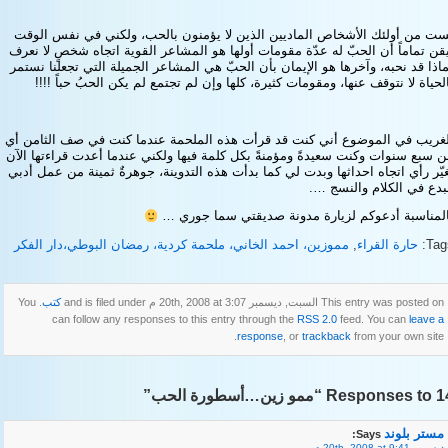
ست من أولئك الأشخاص الماديين الذين لا يؤمنون بالحب، ولكني في نفس الوقت
قن تماماً أن الحبّ له عدّة مقومات أولها هو المشاعر القوية اتجاه شخصٍ لا نعرف
اذا قد نحبه، وآخرها هو الإيمان بأن الحبّ هي المشاعر الجميلة التي تجعلنا نستمر
لحياة لا نتوقف عنها، ومقومات كثيرة، كلها وإن لم تجتمع لم يكن الحبُ حباً !!!!
لغريب في الموضوع أني كنت قد قرأت هذه الملحمة عندما كنت في صف الثامن أي
 سبع سنوات وكنت سعيدةً ومؤمنةً بكل كلمة فيها ولكني عندما أعدت قراءتها الآن
يّر رأي اتجاه احداثها وبدت لي كما بدأت هذه التدوينة، جوهرةٌ ثمينة من عمل أدبي
بدع في الكلام والنسج ….
المناسبة أدعوكم لزيارة مدونة صديقتي
سما جوري
…
Tag
حارة القراء
,
مموزين، احمد الخاني، ملحمة كردية، رمضان البوطي،دار الفكر
This entry was posted on السبت, ديسمبر 20th, 2008 at 3:07 م and is filed under
كتب
. You
can follow any responses to this entry through the
RSS 2.0
feed. You can
leave a
response
, or
trackback
from your own site.
Re “ممو زين…أسطورة الحب”
مستر بلوند
Says:
ديسمبر 20th, 2008 at 9:41 م