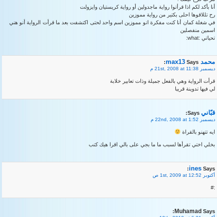
أنا بأكد لكم اذا قرأتوا رواية ماجدولين أو رواية كريستيان وايزولت
رح تللاقوها احلى بكتير من رواية مموزين
في شغلة كمان أنا كنت مفكرة انو مموزين اسم واحد لحتى اكتشفت بعد ما قرأت الرواية أنو هني
اسمين منفصلين
تحياتي :what:
محمد max13
Says:
ديسمبر 21st, 2008 at 11:38 م
قرأت الرواية وهي بالفعل جميلة وذات تعابير خلابة
لي فيها تدوينة قريبا
قبّاني
Says:
ديسمبر 22nd, 2008 at 1:52 م
ايه تتهنو بالقراة
بخلي اختي تقرأها لسبب ما ما بجي على بالي اقرا هيك كتب
ines
Says:
أكتوبر 1st, 2009 at 12:52 ص
:#
Muhamad
Says: