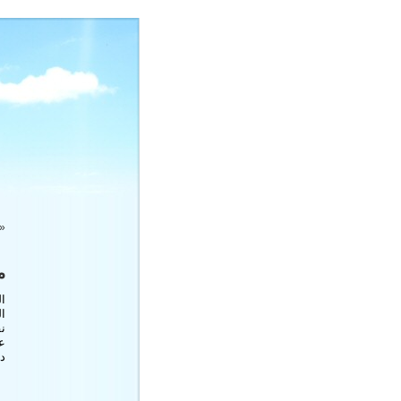
«
م
ال
ا
نق
عد
دا