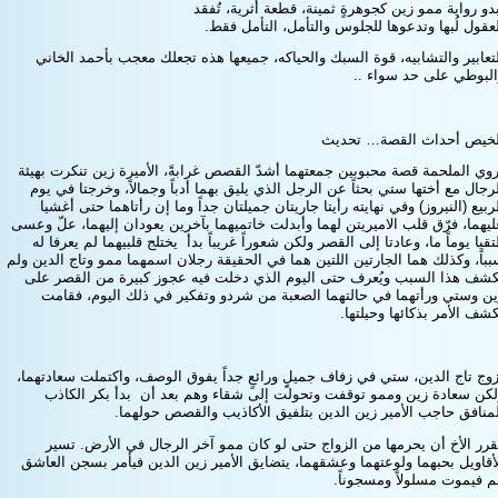
دو رواية ممو زين كجوهرةٍ ثمينة، قطعة أثرية، تُفقد
عقول لُبها وتدعوها للجلوس والتأمل، التأمل فقط.
تعابير والتشابيه، قوة السبك والحياكه، جميعها هذه تجعلك معجب بأحمد الخاني
البوطي على حد سواء ..
لخيص أحداث القصة…
تحديث
وي الملحمة قصة محبوبين جمعتهما أشدّ القصص غرابةً، الأميرة زين تنكرت بهيئة
رجال مع أختها ستي بحثاً عن الرجل الذي يليق بهما أدباً وجمالاً، وخرجتا في يوم
ربيع (النيروز) وفي نهايته رأيتا جاريتان جميلتان جداً وما إن رأتاهما حتى أغشيا
يهما، فرّق قلب الاميريتن لهما وأبدلت خاتميهما بآخرين يعودان إليهما، علّ وعسى
تقيا يوماً ما، وعادتا إلى القصر ولكن شعوراً غريباً بدأ يختلج قلبيهما لم يعرفا له
باً، وكذلك هما الجارتين اللتين هما في الحقيقة رجلان اسمهما ممو وتاج الدين ولم
ُكشف هذا السبب ويُعرف حتى اليوم الذي دخلت فيه عجوز كبيرة من القصر على
ين وستي ورأتهما في حالتهما الصعبة من شردو وتفكير في ذلك اليوم، فقامت
شف الأمر بذكائها وحيلتها.
وج تاج الدين، ستي في زفاف جميلٍِ ورائعٍ جداً يفوق الوصف، واكتملت سعادتهما،
لكن سعادة زين وممو توقفت وتحولت إلى شقاء وهم بعد أن بدأ بكر الكاذب
منافق حاجب الأمير زين الدين بتلفيق الأكاذيب والقصص حولهما.
رر الأخ أن يحرمها من الزواج حتى لو كان ممو آخر الرجال في الأرض. تسير
أقاويل بحبهما ولوعتهما وعشقهما، يتضايق الأمير زين الدين فيأمر بسجن العاشق
 فيموت مسلولاً ومسجوناً.