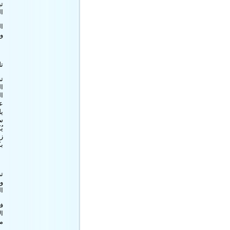
تب
ال
ال
و
ت
تر
ال
ال
عل
يل
سب
ي
ز
بك
تز
و
ال
فق
ال
مم