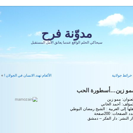
مدوّنة فرح
سيحاكي الحلم الواقع عندما يعانق الأمل المستقبل
خرائط جولانية
الألغام تهدد الانسان في الجولان !
»
مو زين…أسطورة الحب
عنوان: ممو زين
لمؤلف: أحمد الخاني
لها إلى العربية : الشيخ رمضان البوطي
د الصفحات: 200صفحة
ر النشر: دار الفكر – دمشق