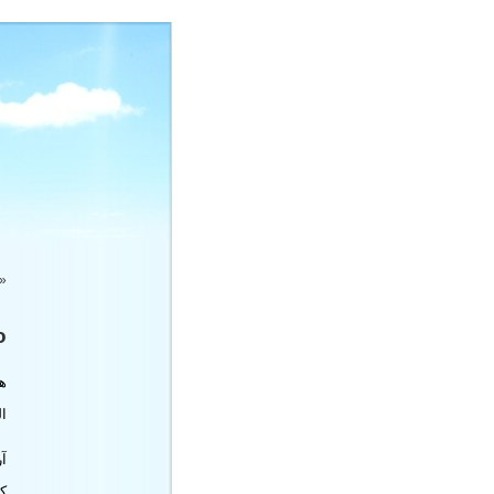
«
!
ه
ال
آر
ك