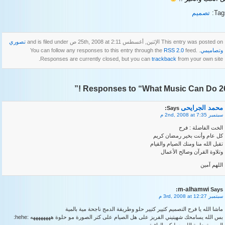
Tag
تصميم
This entry was posted on الإثنين, أغسطس 25th, 2008 at 2:11 ص and is filed under
تصوري
وتصاميمي
. You can follow any responses to this entry through the
feed.
RSS 2.0
Responses are currently closed, but you can
trackback
from your own site.
26 Responses to “What Mu
محمد الجرايحى
Says:
سبتمبر 2nd, 2008 at 7:35 م
الخت الفاضلة : فرح
كل عام وأنت بخير رمضان كريم
تقبل الله منا ومنك الصيام والقيام
وتلاوة القرآن وصالح الأعمال
اللهم آمين
m-alhamwi
Says:
سبتمبر 3rd, 2008 at 12:27 م
ماشا الله يا فرح التصميم كتيير كتيير حلو وطريقة الدمج ناجحة مية بالمية
بس الله يسامحك شهيتيني الفريز على هل الصيام على كتر الصورة مو حلوة ههههههههه :hehe: