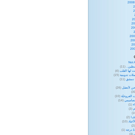
Not 
طين..
(11)
ت لها القلب
(4)
لات تدوينية
(15)
ا دمشق
(11)
ن لأتعقل
(26)
 الفروحيّة
(10)
صاميمي
(14)
ء
(1)
م
(3)
وف!
(2)
عياد
(10)
(
(1)
(3)