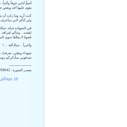
أصمُّ آذاني خوفاً وألماً،
يقوم عليها أحد ويغص ج
كنت أريد وما زلت أن يذ
ولن أتألم لاني سأعرف ا
في الشهادة حياة، حياةٌ 
لفقده .. وتتألم لفراقه.
فجوةً لا يملأها سوى الت
وأخيراً .. حياةُ أمّة … !
شهداء وطني، تعرفتُ علي
صدقوني سأذكركم دوماً و
——————–
مصدر الصورة : http://farah.wp1.hostbizriart.deviantart.com/art/Martyr-139059641
15آذار
Tags: