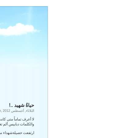
حياةُ شهيد ..!
الثلاثاء, أغسطس 14th, 2012
لا أعرف تماماً متى كان
والكلمات دبابيس ألم تغر
ارتفعت حصيلةشهداء سوريا اليوم لـ 118 أما جرحاها فرب