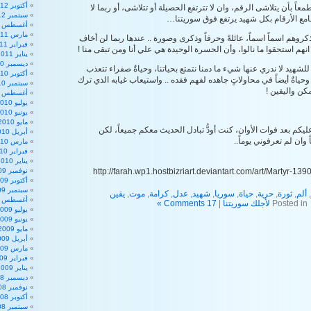
أكتوبر 2012
 طمعاً بأن يتلاشى الرقم، وان لا تترتفع الحصيلة أو تتلاشى، أو ربما لا
سبتمبر 2012
امع الأرقام بكل شهيد يرتفع فوق سوريتنا…
أغسطس 2012
مارس 2011
كروهم اسماً اسماً، عائلةً وحرفاً وذكرى وصورة .. عندها ربما لن أخاف
فبراير 2011
نهم استحقوا ما نالوا، وأن الحسرة الوحيدة هي علي أنا ومن تبقى منا !
يناير 2011
ديسمبر 2010
للشهيد لا ندري عنها شيء ما دمنا نتمتع بحياتنا، وحياةٌ صفراء تتعذب
أكتوبر 2010
. وحياةٌ أيضاً في محاولاتٍ جاهده لفهم فقده .. واستيعاب غيابه الذي ترك
سبتمبر 2010
مكن واليقين !
أغسطس 2010
يوليو 2010
يونيو 2010
مايو 2010
كم بعد فوات الأوان، كنت أودُّ تبادل الحديث معكم جميعاً، لكن
أبريل 2010
ان لم تعرفوني يوماً..
مارس 2010
فبراير 2010
يناير 2010
نوفمبر 2009
أكتوبر 2009
سبتمبر 2009
,
ألم
,
ثورة
,
حرية
,
حياة
,
سوريا
,
شهيد
,
عدل
,
كرامة
,
موت
,
يقين
أغسطس 2009
Posted in
لأجلك سوريتنا
|
17 Comments »
يوليو 2009
يونيو 2009
مايو 2009
أبريل 2009
مارس 2009
فبراير 2009
يناير 2009
ديسمبر 2008
نوفمبر 2008
أكتوبر 2008
سبتمبر 2008