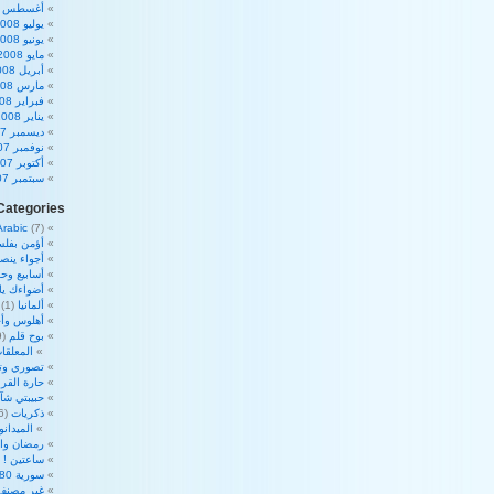
أغسطس 2008
يوليو 2008
يونيو 2008
مايو 2008
أبريل 2008
مارس 2008
فبراير 2008
يناير 2008
ديسمبر 2007
نوفمبر 2007
أكتوبر 2007
سبتمبر 2007
Categories
Arabic
(7)
أؤمن بفلس
أجواء ينص
أسابيع وحم
أضواءك ي
ألمانيا
(1)
أهلوس وأج
بوح قلم
(39)
المعلقات
تصوري وت
حارة القرا
حبيبتي شآ
ذكريات
(16)
الميدان
رمضان والأ
ساعتين !
2)
سورية 180 درجة
غير مصنف