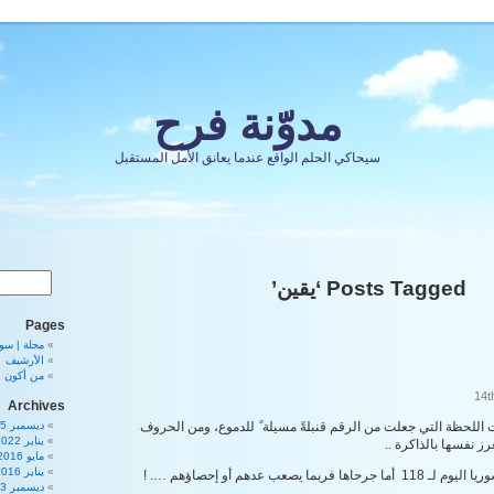
مدوّنة فرح
سيحاكي الحلم الواقع عندما يعانق الأمل المستقبل
Posts Tagged ‘يقين’
Pages
مجلة | سورية 80
الأرشيف
من أكون
Archives
ت اللحظة التي جعلت من الرقم قنبلةً مسيلة ً للدموع، ومن الحروف
ديسمبر 2025
يناير 2022
ز نفسها بالذاكرة ..
مايو 2016
يناير 2016
ما يصعب عدهم أو إحصاؤهم …. !
ديسمبر 2013