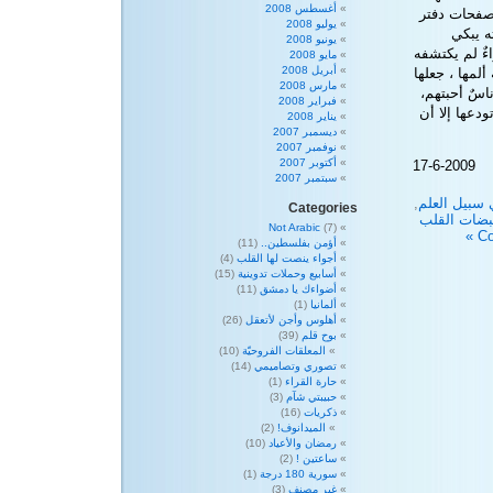
أغسطس 2008
 صفحات دفتر
يوليو 2008
ه يبكي
يونيو 2008
ءٌ لم يكتشفه
مايو 2008
أبريل 2008
لمها ، جعلها
مارس 2008
ناسٌ أحبتهم،
فبراير 2008
دعها إلا أن
يناير 2008
ديسمبر 2007
نوفمبر 2007
أكتوبر 2007
17-6-2009
سبتمبر 2007
 سبيل العلم
,
Categories
بضات القلب
Not Arabic
(7)
أؤمن بفلسطين..
(11)
أجواء ينصت لها القلب
(4)
أسابيع وحملات تدوينية
(15)
أضواءك يا دمشق
(11)
ألمانيا
(1)
أهلوس وأجن لأتعقل
(26)
بوح قلم
(39)
المعلقات الفروحيّة
(10)
تصوري وتصاميمي
(14)
حارة القراء
(1)
حبيبتي شآم
(3)
ذكريات
(16)
الميدانوف!
(2)
رمضان والأعياد
(10)
ساعتين !
(2)
سورية 180 درجة
(1)
غير مصنف
(3)