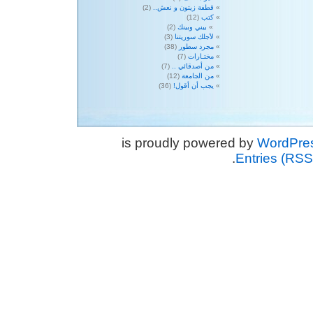
قطفة زيتون و نعش..
(2)
كتب
(12)
بيني وبينك
(2)
لأجلك سوريتنا
(3)
مجرد سطور
(38)
مختـارات
(7)
من أصدقائي ..
(7)
من الجامعة
(12)
يجب أن أقول!
(36)
WordPre
.
Entries (RSS