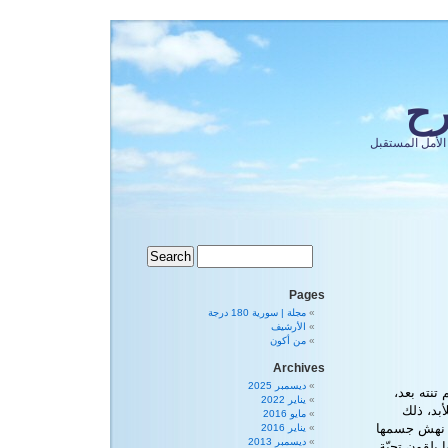
رح
الأمل المستقبل
Pages
مجلة | سورية 180 درجة
الأرشيف
من أكون
Archives
ديسمبر 2025
تنته بعد،
يناير 2022
بد، ذلك
مايو 2016
 … نهش جسمها
يناير 2016
ديسمبر 2013
يلقون تحيّة