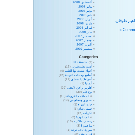
أغسطس 2008
يوليو 2008
يونيو 2008
مايو 2008
أبريل 2008
اهيم طوقان،
مارس 2008
فبراير 2008
يناير 2008
ديسمبر 2007
نوفمبر 2007
أكتوبر 2007
سبتمبر 2007
Categories
Not Arabic
(7)
أؤمن بفلسطين..
(11)
أجواء ينصت لها القلب
(4)
أسابيع وحملات تدوينية
(15)
أضواءك يا دمشق
(11)
ألمانيا
(1)
أهلوس وأجن لأتعقل
(26)
بوح قلم
(39)
المعلقات الفروحيّة
(10)
تصوري وتصاميمي
(14)
حارة القراء
(1)
حبيبتي شآم
(3)
ذكريات
(16)
الميدانوف!
(2)
رمضان والأعياد
(10)
ساعتين !
(2)
سورية 180 درجة
(1)
غير مصنف
(3)