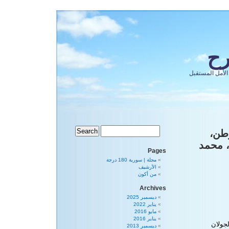
رح
الأمل المستقبل
لوطن،
، محمد
Pages
مجلة | سورية 180 درجة
الأرشيف
من أكون
Archives
ديسمبر 2025
يناير 2022
مايو 2016
يناير 2016
جولان
ديسمبر 2013