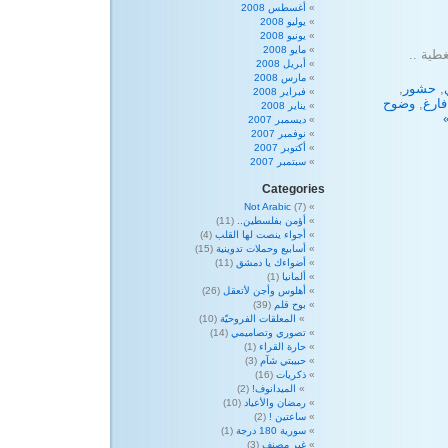
أغسطس 2008
يوليو 2008
يونيو 2008
مايو 2008
طية ..
أبريل 2008
مارس 2008
,
حشور
,
فبراير 2008
ارغ
,
وضوح
يناير 2008
ديسمبر 2007
نوفمبر 2007
أكتوبر 2007
سبتمبر 2007
Categories
Not Arabic
(7)
أؤمن بفلسطين..
(11)
أجواء ينصت لها القلب
(4)
أسابيع وحملات تدوينية
(15)
أضواءك يا دمشق
(11)
ألمانيا
(1)
أهلوس وأجن لأتعقل
(26)
بوح قلم
(39)
المعلقات الفروحيّة
(10)
تصوري وتصاميمي
(14)
حارة القراء
(1)
حبيبتي شآم
(3)
ذكريات
(16)
الميدانوف!
(2)
رمضان والأعياد
(10)
ساعتين !
(2)
سورية 180 درجة
(1)
غير مصنف
(3)