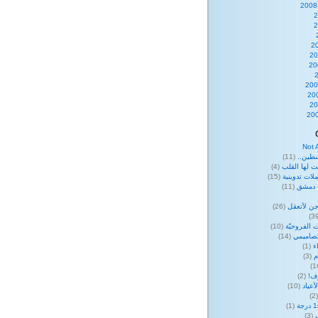
Not 
طين..
(11)
ت لها القلب
(4)
لات تدوينية
(15)
ا دمشق
(11)
ن لأتعقل
(26)
 الفروحيّة
(10)
صاميمي
(14)
ء
(1)
م
(3)
وف!
(2)
عياد
(10)
(
(1)
(3)