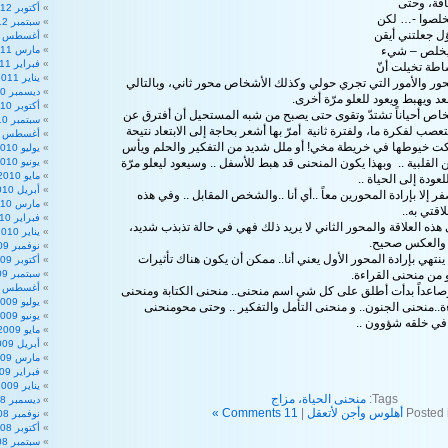
افة، وحتى
أكتوبر 2012
يخلصوا -… لكن
سبتمبر 2012
ؤل جعلتني أيقن
أغسطس 2012
-يخلص – شيء
مارس 2011
فبراير 2011
اطة تخيلت أنّ
يناير 2011
حور والأمور التي تجري حولي وكذلك الأشخاص محور ثاني، وبالتالي
ديسمبر 2010
صعد ويهبط ويعود للعلو مرّة أخرى.
أكتوبر 2010
خاص أحياناً تشتدّ وتقوى حتى يصبح من شبه المستحيل أن أفترق عن
سبتمبر 2010
تعصب لفكرة ما، ولفترة ثانية أمرّ بها أشعر بحاجة إلى الابتعاد نتيحة
أغسطس 2010
اكت خيوطها في خريطة مخي! أو ملل شديد من التفكير والحلم ويأس
يوليو 2010
القلبية .. وبهذا يكون المنحنى قد هبط للأسفل .. وسيعود ليعلو مرّة
يونيو 2010
مايو 2010
ودة إلى الحياة ..
أبريل 2010
ر إلا بإرادة المحورين معاً ..أي أنا ..والشخص المقابل .. وفي هذه
مارس 2010
اقتي به..
فبراير 2010
ذه العلاقة والمحور الثاني لا يريد ذلك فهي في حالة تذبذب شديد،
يناير 2010
 والعكس صحيح.
نوفمبر 2009
ينتهي بإرادة المحور الأول يعني أنا.. ممكن أن يكون هناك تأثيرات
أكتوبر 2009
من منحنى القراءة.
سبتمبر 2009
أغسطس 2009
وصاعداً بدأت أطلق على كل شي اسم منحنى..
منحنى
الكتابة و
منحنى
يوليو 2009
ة..
منحنى
الجنون.. و
منحنى
التأمل والتفكير .. وحتى محو
منحنى
يونيو 2009
ه في خلقه شؤوون ..
مايو 2009
أبريل 2009
مارس 2009
فبراير 2009
يناير 2009
Tags:
منحنى الحياة، مزاج
ديسمبر 2008
Posted 
أهلوس وأجن لأتعقل
|
11 Comments »
نوفمبر 2008
أكتوبر 2008
سبتمبر 2008