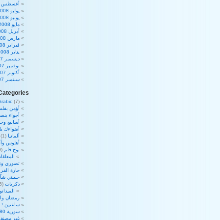
أغسطس 2008
يوليو 2008
يونيو 2008
مايو 2008
أبريل 2008
مارس 2008
فبراير 2008
يناير 2008
ديسمبر 2007
نوفمبر 2007
أكتوبر 2007
سبتمبر 2007
Categories
Arabic
(7)
أؤمن بفلس
أجواء ينص
أسابيع وحم
أضواءك ي
ألمانيا
(1)
أهلوس وأج
بوح قلم
(39)
المعلقات
تصوري وت
حارة القرا
حبيبتي شآ
ذكريات
(16)
الميدان
رمضان والأ
ساعتين !
2)
سورية 180 درجة
غير مصنف