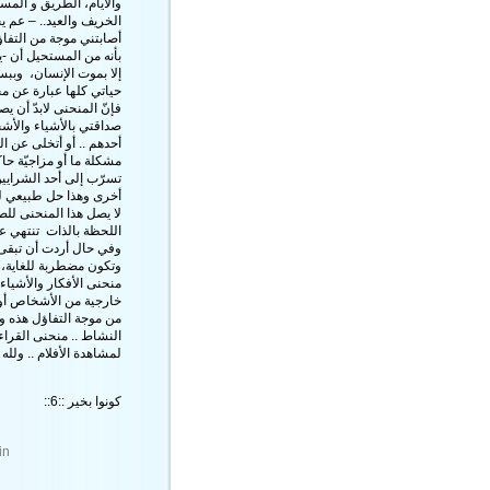
والأيام، الطريق و المس
الخريف والعيد.. – عم 
أصابتني موجة من التفا
بأنه من المستحيل أن 
إلا بموت الإنسان، وببس
حياتي كلها عبارة عن م
فإنّ المنحنى لابدّ أن ي
صداقتي بالأشياء والأش
أحدهم .. أو أتخلى عن ال
مشكلة ما أو مزاجيّة ح
تسرّب إلى أحد الشرايين 
أخرى وهذا حل طبيعي للع
لا يصل هذا المنحنى للصف
اللحظة بالذات تنتهي عل
وفي حال أردت أن تبقى ه
وتكون مضطربة للغاية،
منحنى الأفكار والأشياء 
خارجية من الأشخاص أو 
من موجة التفاؤل هذه 
النشاط ..
منحنى
القراء
لمشاهدة الأفلام .. ولل
كونوا بخير ::6::
in