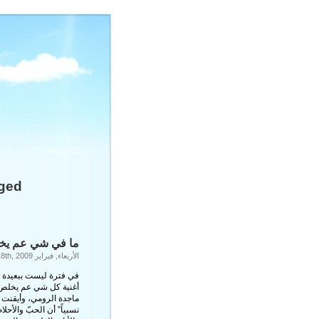
ts Tagged
ما في شي عم يخلص
الأربعاء, فبراير 18th, 2009
في فترة ليست ببعيدة أ
أغنية
كل شي عم يخلص
ماجدة الرومي
، وأيقنت 
نسبياً” أن الحبّ والأحلا