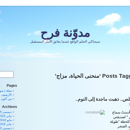
مدوّنة فرح
سيحاكي الحلم الواقع عندما يعانق الأمل المستقبل
Pos ‘منحنى الحياة، مزاج’
Pages
مجلة | سورية 80
الأرشيف
.. ذهبت ماجدة إلى النوم..
من أكون
Archives
دمنتُ سماع
ديسمبر 2025
يناير 2022
* لصديقتي
مايو 2016
للحظة “طويلة
يناير 2016
م، الضجر
ديسمبر 2013