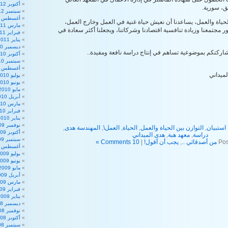
أكتوبر 2012
ق، سورية.
سبتمبر 2012
أغسطس 2012
لحياة والعمل، يساعدنا أن نعيش حياة غنية في العمل وخارج العمل،
مارس 2011
ور مجتمعنا وزيادة تنافسية اقتصادنا وشركاتنا، ويجعلنا أكثر سعادة في
فبراير 2011
يناير 2011
ديسمبر 2010
شاركتكم بموضوعية تساهم في إنتاج دراسة نافعة ومفيدة..
أكتوبر 2010
سبتمبر 2010
أغسطس 2010
لميداني
يوليو 2010
يونيو 2010
مايو 2010
أبريل 2010
مارس 2010
فبراير 2010
يناير 2010
نوفمبر 2009
استبيان
,
التوازن بين الحياة والعمل
,
الحياة
,
العمل\
,
المهندسة هدى
,
أكتوبر 2009
دراسة
,
معهد هبة
,
هدى الميداني
سبتمبر 2009
Pos
من أصدقائي ..
,
يجب أن أقول!
|
10 Comments »
أغسطس 2009
يوليو 2009
يونيو 2009
مايو 2009
أبريل 2009
مارس 2009
فبراير 2009
يناير 2009
ديسمبر 2008
نوفمبر 2008
أكتوبر 2008
سبتمبر 2008