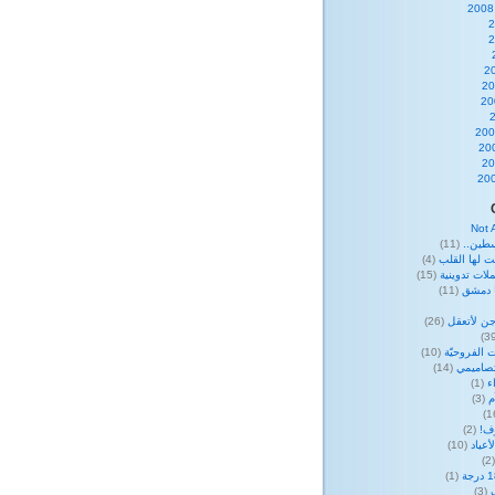
Not 
طين..
(11)
ت لها القلب
(4)
لات تدوينية
(15)
ا دمشق
(11)
ن لأتعقل
(26)
 الفروحيّة
(10)
صاميمي
(14)
ء
(1)
م
(3)
وف!
(2)
عياد
(10)
(
(1)
(3)