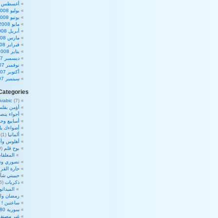
أغسطس 2008
يوليو 2008
يونيو 2008
مايو 2008
أبريل 2008
مارس 2008
فبراير 2008
يناير 2008
ديسمبر 2007
نوفمبر 2007
أكتوبر 2007
سبتمبر 2007
Categories
Arabic
(7)
أؤمن بفلس
أجواء ينص
أسابيع وحم
أضواءك ي
ألمانيا
(1)
أهلوس وأج
بوح قلم
(39)
المعلقات
تصوري وت
حارة القرا
حبيبتي شآ
ذكريات
(16)
الميدان
رمضان والأ
ساعتين !
2)
سورية 180 درجة
غير مصنف