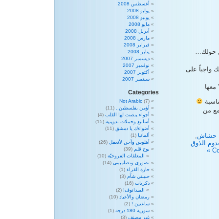
أغسطس 2008
يوليو 2008
يونيو 2008
مايو 2008
أبريل 2008
مارس 2008
فبراير 2008
ن حولك…
يناير 2008
ديسمبر 2007
نوفمبر 2007
ك واجباً على
أكتوبر 2007
سبتمبر 2007
Categories
ناسبة
Not Arabic
(7)
أؤمن بفلسطين..
(11)
مع من
أجواء ينصت لها القلب
(4)
أسابيع وحملات تدوينية
(15)
أضواءك يا دمشق
(11)
 حشاش
,
ألمانيا
(1)
دوم الذوق
أهلوس وأجن لأتعقل
(26)
بوح قلم
(39)
المعلقات الفروحيّة
(10)
تصوري وتصاميمي
(14)
حارة القراء
(1)
حبيبتي شآم
(3)
ذكريات
(16)
الميدانوف!
(2)
رمضان والأعياد
(10)
ساعتين !
(2)
سورية 180 درجة
(1)
غير مصنف
(3)