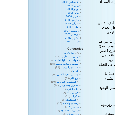
ن الدير أن
أغسطس 2008
يوليو 2008
يونيو 2008
مايو 2008
أبريل 2008
مارس 2008
 أجرّد نفسي
فبراير 2008
ل ٍ تحدى
يناير 2008
ديسمبر 2007
روح ٍ
نوفمبر 2007
أكتوبر 2007
مرّ من هنا
سبتمبر 2007
 وكم تلتصقُ
Categories
عرقٌ أخضر
Not Arabic
(7)
 باقة أمل….
أؤمن بفلسطين..
(11)
ربع ..
أجواء ينصت لها القلب
(4)
أسابيع وحملات تدوينية
(15)
ا في الحياة
أضواءك يا دمشق
(11)
ألمانيا
(1)
بلةً ما
أهلوس وأجن لأتعقل
(26)
السّماء
بوح قلم
(39)
المعلقات الفروحيّة
(10)
تصوري وتصاميمي
(14)
م ِ الهدوء
حارة القراء
(1)
حبيبتي شآم
(3)
ذكريات
(16)
الميدانوف!
(2)
رمضان والأعياد
(10)
في رؤوسهم
ساعتين !
(2)
سورية 180 درجة
(1)
 وسنرى
غير مصنف
(3)