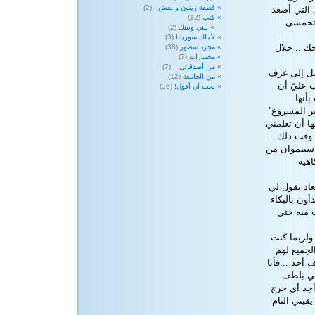
قطفة زيتون و نعش..
(2)
ى التي أصعد
كتب
(12)
 تحمسي
بيني وبينك
(2)
لأجلك سوريتنا
(3)
ك .. خلال
مجرد سطور
(38)
مختـارات
(7)
من أصدقائي ..
(7)
وصل إلى غرف
من الجامعة
(12)
ب عليّ أن
يجب أن أقول!
(36)
أنها
ر المشروع”
ها أن تعلمني
 وقت ذلك ..
 سينموان من
اهية
عاد تقول لي
ون بالبكاء
ب منه حتى
 ولربما كنت
لجميع لهم
ستجر تعاطف أحد .. فأنا
ني بلطف
أجد أي حرج
قيني التام