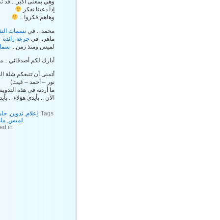
وهي بمعنى أكبر .. قد تك
إذاً دعينا نفكر
وهاهم فكروا ..
محمد .. في
نسمات الش
ماهر.. في
جرعة زائدة
لميس ومنذ زمن ..
سما 
أبارك لكم أصدقائي .. م
أتمنى أن تتبعكم شلة ا
نور – أحمد – غيث)
ما أردته في هذه التدوي
الآن .. بأيدي هؤلاء .. بأيد
Tags:
إعلام
,
تدوين
,
جام
لميس
,
ما
ed in