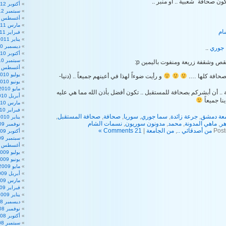
ون صحافة ً شعبية .. أو منبر ..
أكتوبر 2012
سبتمبر 2012
أغسطس 2012
مارس 2011
ام
فبراير 2011
يناير 2011
ديسمبر 2010
جوري
..
أكتوبر 2010
سبتمبر 2010
قص وشقفة زريعة ومنفوت باليمين p:
أغسطس 2010
يوليو 2010
لصحافة كلها ….
و رأيت ضوءاً لهذا في أعينهم جميعاً .. (دنيا-
يونيو 2010
مايو 2010
نة .. أن أبشركم بصحافة للمستقبل .. تكون أفضل بأذن الله مما هي عليه
أبريل 2010
ينا جميعاً
مارس 2010
فبراير 2010
عة دمشق
,
جرعة زائدة
,
سما جوري
,
سوريا
,
صحافة
,
صحافة المستقبل
,
يناير 2010
هر
,
ماهي المدونة
,
محمد
,
مدونون سوريون
,
نسمات الشام
نوفمبر 2009
Post
من أصدقائي ..
,
من الجامعة
|
21 Comments »
أكتوبر 2009
سبتمبر 2009
أغسطس 2009
يوليو 2009
يونيو 2009
مايو 2009
أبريل 2009
مارس 2009
فبراير 2009
يناير 2009
ديسمبر 2008
نوفمبر 2008
أكتوبر 2008
سبتمبر 2008