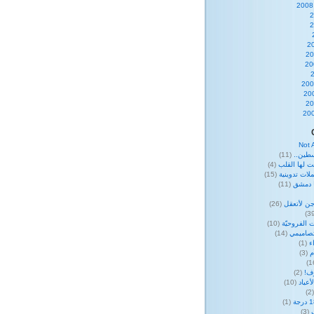
Not 
طين..
(11)
ت لها القلب
(4)
لات تدوينية
(15)
ا دمشق
(11)
ن لأتعقل
(26)
 الفروحيّة
(10)
صاميمي
(14)
ء
(1)
م
(3)
وف!
(2)
عياد
(10)
(
(1)
(3)