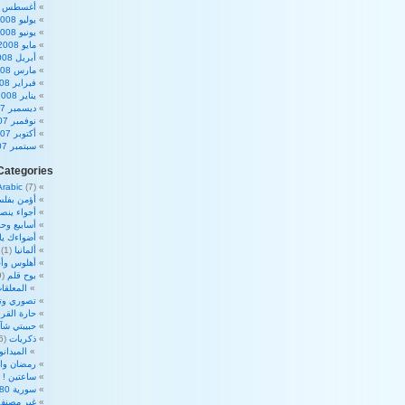
أغسطس 2008
يوليو 2008
يونيو 2008
مايو 2008
أبريل 2008
مارس 2008
فبراير 2008
يناير 2008
ديسمبر 2007
نوفمبر 2007
أكتوبر 2007
سبتمبر 2007
Categories
Arabic
(7)
أؤمن بفلس
أجواء ينص
أسابيع وحم
أضواءك ي
ألمانيا
(1)
أهلوس وأج
بوح قلم
(39)
المعلقات
تصوري وت
حارة القرا
حبيبتي شآ
ذكريات
(16)
الميدان
رمضان والأ
ساعتين !
2)
سورية 180 درجة
غير مصنف