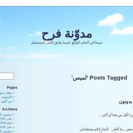
مدوّنة فرح
سيحاكي الحلم الواقع عندما يعانق الأمل المستقبل
Posts Tagged ‘لميس’
Pages
مجلة | سورية 80
الأرشيف
يدونون
من أكون
Archives
ر) أقل من هذا أو أكثر ..
ديسمبر 2025
يناير 2022
مايو 2016
يناير 2016
عر ، ما أفكر .. لأشارككم معتقاداتي
ديسمبر 2013