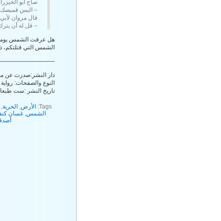
صاح أبو الخيزرا
– البس قميصك ي
قال مروان لأبي
– قل له أن يترك
هل عرفت الشمس يومها ق
الشمس التي قتلتكم، ذا
—————————–
دار النشر:صدرت عن مؤ
النوع والصفحات: رواية قصير
تاريخ النشر :ست طبعات الاولى عام 1963 في 
Tags:
الأرض
,
الحرية
,
الشمس
,
غسان كنف
أصدقاء ا