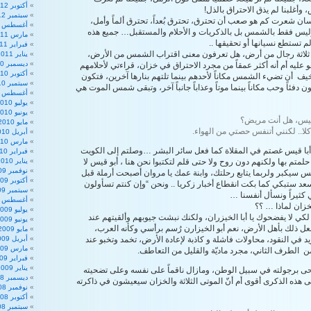
أكتوبر 2012
وأغلبنا لم يذق الاحتراق بالذل!
سبتمبر 2012
ان شعرت كم هو صعب أن تحترق، تحترق بُعداً، تحترق ألماً وأمل،
أغسطس 2012
وليس فقط بالشمس بل بالذكريات و الأحلام والمستقبل… جميع هذه
مارس 2011
 تستطع نسيانها أو تحقيقها ..
فبراير 2011
 ثلاثة رجال من أرض، هل تعرفون معنى اقتراب الشمس من الأرض،
يناير 2011
ديسمبر 2010
 عليه أم أنه أكثر عمقاً من مجرد الاحتراق في خزان، قراءتي لأحلامهم
أكتوبر 2010
ف أن تضيء الشمس مكاناً لأحدهم بينما تلتهم بنارها آخرين، فتكون
سبتمبر 2010
ن دفئاً وحب مكاناً بينما موتاً وعذاباً جانباً آخر، وتبقى شمس الموت هي
أغسطس 2010
يوليو 2010
يونيو 2010
ا قيس، هل أنت مريض؟
مايو 2010
 كلا.. لكنني أتنفس حصتي من الهواء.
أبريل 2010
مارس 2010
أبا قيس غصتم في المقلاة كما فعل سائر البشر …وصلتم إلى الكويت
فبراير 2010
لمتم بها ولكنهم دون روح ولا حتى قلم لتكتبوا نحن هنا ، أبو قيس لا
يناير 2010
نوفمبر 2009
 سيكبر ولربما يتابع رحلتك، وابنة عمك يا مروان أصبحت أرملة قبل
أكتوبر 2009
سعد ستبكي كما بكت انقطاع أخبار زكريا .. ونحن “وإن كنتم تسأولون
سبتمبر 2009
ي كثيراً ونسأل أنفسنا …
أغسطس 2009
لخزان لماذا … ؟؟
يوليو 2009
لكي لا يفضحوك يا أبا الخيزران، ولكنك نبشت جيوبهم وألقيتهم عند
يونيو 2009
ل ذلك بأهل الأرض، نعم أبو الخيزارن رُسم برأسي وكأنه العرب،
مايو 2009
 في النقود، محاولات فاشلة و كاذبة لإعادة الأرض، تخمد وتخبو عند
أبريل 2009
مارس 2009
 الطرف الثاني، مجرد ماديّة والقليل من التعاطف.
فبراير 2009
يناير 2009
ضحى برجولته في سبيل الوطن، ومازال ناقماً على نفسه وعلى تضحيته
ديسمبر 2008
هذه الذكرى أقوى أم أنّ الموتى الثلاثة والخزان سيعيشون في ذاكرته
نوفمبر 2008
أكتوبر 2008
سبتمبر 2008