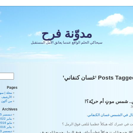
مدوّنة فرح
سيحاكي الحلم الواقع عندما يعانق الأمل المستقبل
Posts Tagg ‘غسان كنفاني’
Pages
مجلة | سورية 80
الأرشيف
 شمس موتٍ أم حريّة؟!
من أكون
Archives
ال في الشمس غسان الكنفاني
.
ديسمبر 2025
يناير 2022
مايو 2016
ت في عمرك كله هيكلاً عظميا مُلقى فوقَ الرمل ؟
يناير 2016
ديسمبر 2013
، جميعنا لم نرَ هيكلاً عظمياً ملقى فوق الرمل، جميعنا لم نعرف