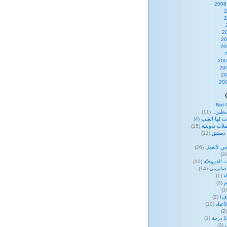
Not 
طين..
(11)
ت لها القلب
(4)
لات تدوينية
(15)
ا دمشق
(11)
ن لأتعقل
(26)
 الفروحيّة
(10)
صاميمي
(14)
ء
(1)
م
(3)
وف!
(2)
عياد
(10)
(
(1)
(3)