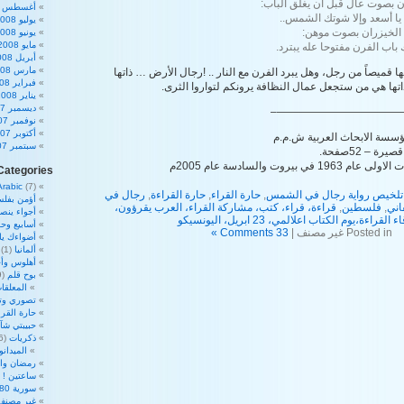
ن بصوت عال قبل أن يغلق الباب:
أغسطس 2008
ا أسعد وإلا شوتك الشمس..
يوليو 2008
 الخيزران بصوت موهن:
يونيو 2008
مايو 2008
 باب الفرن مفتوحا عله يبترد.
أبريل 2008
مارس 2008
ميصاً من رجل، وهل يبرد الفرن مع النار .. !رجال الأرض … ذاتها
فبراير 2008
تها هي من ستجعل عمال النظافة يرونكم لتواروا الثرى.
يناير 2008
ديسمبر 2007
————————————
نوفمبر 2007
أكتوبر 2007
سسة الابحاث العربية ش.م.م
سبتمبر 2007
ة – 52صفحة.
بيروت والسادسة عام 2005م
Categories
Arabic
(7)
تلخيص رواية رجال في الشمس
,
حارة القراء
,
حارة القراءة
,
رجال في
أؤمن بفلس
اني
,
فلسطين
,
قراءة، قراء، كتب، مشاركة القراء، العرب يقرؤون،
أجواء ينص
لقراءة،يوم الكتاب اعلالمي، 23 ابريل، اليونسيكو
أسابيع وحم
Posted in غير مصنف |
33 Comments »
أضواءك ي
ألمانيا
(1)
أهلوس وأج
بوح قلم
(39)
المعلقات
تصوري وت
حارة القرا
حبيبتي شآ
ذكريات
(16)
الميدان
رمضان والأ
ساعتين !
2)
سورية 180 درجة
غير مصنف