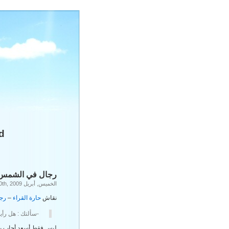
ed
رجال في الشمس..
الخميس, أبريل 30th, 2009
نقاش
حارة القراء
–
رج
-سألتك : هل رأي
ليس فقط أسعد أجاب بكلا