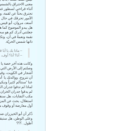
معنى الاحتراق بالشمس، 
أثناء قراءتي لسطور غس
تحترق بحثاً عن لقمة، 
الأمور تحرقك في حال لم
أسعد، مروان، أبو قيس
هل يبدو الموضوع كما هو
جعلتني أدرك كم هو سخي
نقمة ونعمةً في آن، وتكو
ذاتها شمس الحريّة.
– ماذا بك يا أب
– أنا؟ أنا؟ أوف،
وكانت هذه آخر حصة يا 
وصلتم إلى الأرض التي ح
أشجار في الكويت، وقيس
أن تتزوج، ووالدتك يا أ
عنا “سنتألم كثيراً ونبك
لماذا لم تدقوا جدران ا
لم يدقوا جدران الخزان 
مكب النفايات، هل سنفع
استغلال، بحث عن المزيد
أول معارضة أو وقوف من
ذُكر أن أبو الخيزران 
وعلى الوطن، هل ستبقى 
أطول.. ؟؟؟