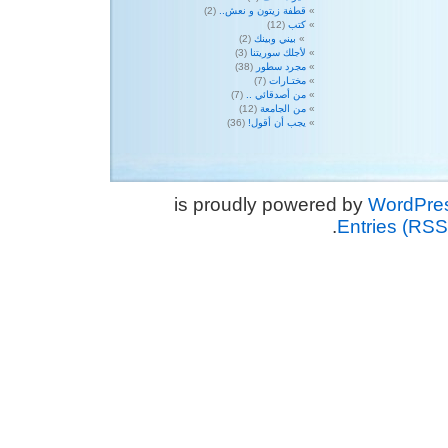
قطفة زيتون و نعش..
(2)
كتب
(12)
بيني وبينك
(2)
لأجلك سوريتنا
(3)
مجرد سطور
(38)
مختـارات
(7)
من أصدقائي ..
(7)
من الجامعة
(12)
يجب أن أقول!
(36)
WordPre
.
Entries (RSS