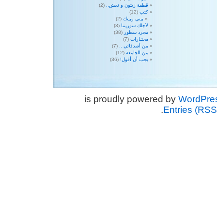
قطفة زيتون و نعش..
(2)
كتب
(12)
بيني وبينك
(2)
لأجلك سوريتنا
(3)
مجرد سطور
(38)
مختـارات
(7)
من أصدقائي ..
(7)
من الجامعة
(12)
يجب أن أقول!
(36)
WordPre
.
Entries (RSS