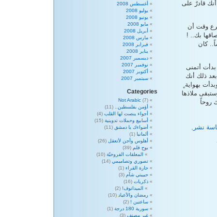
نك قادرٌ على
أغسطس 2008
يوليو 2008
يونيو 2008
مايو 2008
رع وقت أن
أبريل 2008
اقها بك.. !
مارس 2008
.. كان
فبراير 2008
يناير 2008
ديسمبر 2007
نوفمبر 2007
بدأت أتمنى
أكتوبر 2007
بعد ذلك أنك
سبتمبر 2007
دأت بهواية ٍ
Categories
ستبقى ملاذها
Not Arabic
(7)
 روحاً
أؤمن بفلسطين..
(11)
أجواء ينصت لها القلب
(4)
أسابيع وحملات تدوينية
(15)
سة نشر
,
أضواءك يا دمشق
(11)
ألمانيا
(1)
أهلوس وأجن لأتعقل
(26)
بوح قلم
(39)
المعلقات الفروحيّة
(10)
تصوري وتصاميمي
(14)
حارة القراء
(1)
حبيبتي شآم
(3)
ذكريات
(16)
الميدانوف!
(2)
رمضان والأعياد
(10)
ساعتين !
(2)
سورية 180 درجة
(1)
غير مصنف
(3)