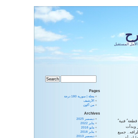
رح
الأمل المستقبل
Pages
مجلة | سورية 180 درجة
الأرشيف
من أكون
Archives
ديسمبر 2025
عة ٌ فنية ٌ
يناير 2022
ر وبدأت
مايو 2016
رافه.. جميع
يناير 2016
ديسمبر 2013
ها إمرأة