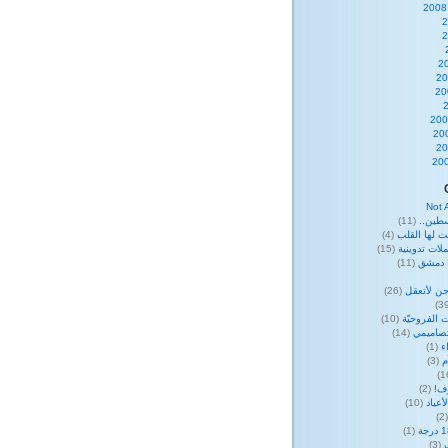
Not 
طين..
(11)
ت لها القلب
(4)
لات تدوينية
(15)
ا دمشق
(11)
ن لأتعقل
(26)
 الفروحيّة
(10)
صاميمي
(14)
ء
(1)
م
(3)
وف!
(2)
عياد
(10)
(
(1)
(3)