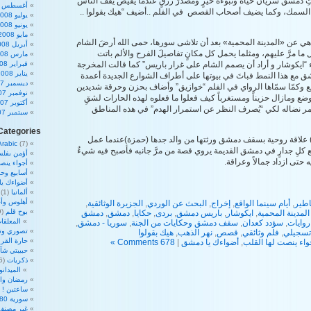
تِ دمشق شريانَ حياة ونبوءة خيرٍ ومصدرَ رزقٍ عندما يفيض يقف الناس
أغسطس 2008
لسمك، وكما يضيف أصحاب القصص في الفلم ..أضيف “هيك بقولوا ..
يوليو 2008
يونيو 2008
مايو 2008
رة هي عن «المدينة المحمية» بعد أن تلاشى سورها، حمى الله أرضَ الشام
أبريل 2008
ل ما مرَّ عليهم، ومثلما يحمل كل مكانٍ تفاصيلَ الفرح والألم باتت
مارس 2008
“ايكوشار و أراد أن يصمم الشام على غرار باريس” كما قالت المخرجة
فبراير 2008
يناير 2008
شق مع هذا النمط فباتَ في بيوتها على أطراف الشوارع الجديدة أعمدة
ديسمبر 2007
 وكمّا سمّاها الرواي في الفلم “خوازيق” وأضاف بحزن وحرقة شديدين
نوفمبر 2007
وضع ومازال حزيناً ومستغرباً كيف فعلوا ما فعلوه لهذه الحارات لشقِ
أكتوبر 2007
ر نضاله لكي “يُصرف النظر عن استمرار الهدم” في هذه المناطق
سبتمبر 2007
Categories
 علاقة روحية بسقف دمشق ورثتها من والد جدها (حمزة)عندما عمل
Arabic
(7)
مع كلِ جدارٍ في دمشق القديمة يروي قصة من مرَّ جانبه فأصبح فيه شيءٌ
أؤمن بفلس
ه حتى ازداد جمالاً وعراقة.
أجواء ينص
أسابيع وحم
أضواءك ي
ألمانيا
(1)
أهلوس وأج
طير
,
أيام سينما الواقع
,
إخراج
,
البحث عن الوردي
,
الجزيرة الوثائقية
,
بوح قلم
(39)
المدينة المحمية
,
ايكوشار
,
باريس دمشق
,
بردى
,
حكايا
,
دمشق
,
دمشق
المعلقات
روايات
,
سؤدد كعدان
,
سقف دمشق وحكايات من الجنة
,
سوريا - دمشق
,
تصوري وت
تسجيلي
,
فلم وثائقي
,
قصص
,
نهر الذهب
,
هيك بقولوا
حارة القرا
واء ينصت لها القلب
,
أضواءك يا دمشق
|
678 Comments »
حبيبتي شآ
ذكريات
(16)
الميدان
رمضان والأ
ساعتين !
2)
سورية 180 درجة
غير مصنف