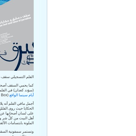
الفلم التسجيلي سقف د
كما يحمي السقف أصحابه
(سؤدد كعدان) في الفل
أيام سينما الواقع
(Dox Box) في سوريا- دمشق.
أجمل مافي الفلم أنه ي
الحكايا حيث روى الفلمُ
على لسان أصحابها عن ا
أهل البيت من كلِّ شر ول
الملونة بابتسامات الألفة 
وتستمر سمفونية السقفِ 