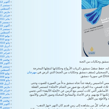
أكتوبر 2012
سبتمبر 2012
أغسطس 2012
مارس 2011
فبراير 2011
يناير 2011
ديسمبر 2010
أكتوبر 2010
سبتمبر 2010
أغسطس 2010
يوليو 2010
يونيو 2010
مايو 2010
أبريل 2010
مارس 2010
فبراير 2010
يناير 2010
نوفمبر 2009
مشق وحكايات من الجنة
أكتوبر 2009
سبتمبر 2009
، حفظ سقفُ دمشق ذكريات الأرواح وحكاياتها لتنقلها المخرجة
أغسطس 2009
م التسجيلي (سقف دمشق وحكايات من الجنة) الذي عُرض في
مهرجان
يوليو 2009
يونيو 2009
مايو 2009
لامس أحاسيس رقيقة جداً تجاه دمشق بدءاً من الصورة للصوت وحتى
أبريل 2009
 ثلاثَ قصصٍ، بدءَ العزف مع صورٍ من الشام «الجنّة» لتستمر القصّة
مارس 2009
لأساطير التي كادت تُنسى مع الزمن عن «الحيّة الأليفة» التي تحمي
فبراير 2009
يناير 2009
كنها لا تؤذيهم، وعن الأجداد والمفاتيح المخبأة وصور الأبيض والأسود
ديسمبر 2008
والأخوّة بين الأهل.
نوفمبر 2008
أكتوبر 2008
فيأخذ كلَّ من يشاهده إلى زمنٍ قديم كان النهر «نهرُ الذهب-
سبتمبر 2008