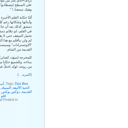
بردى»الذي يمرُ بين بيو
على السطح ليصطادوا ا
وهيك سمعنا..! ”
أمّا حكاية الفلم الأخي
وأبنائها وسُكانها رغم ك
دمشق كذلك بعد أن جاء 
في الفلم، لم تتلائم دم
تحمل السقف حتى لا يقع
لم ولن يتأقلم مع هذا ال
“الاوتسترادات” وسيستم
القديمة من الشام.
للمخرجة (سؤدد كعدان)
ببناءه، وللجميع حكايا 
من روحه، لونّه..احتكّ في
(المزيد…)
Dox Box
Tags:
,
أسا
الحية الأليفة
,
السمك
,
القديمة
,
دوكس بوكس
,
فلم 
Posted in
أج