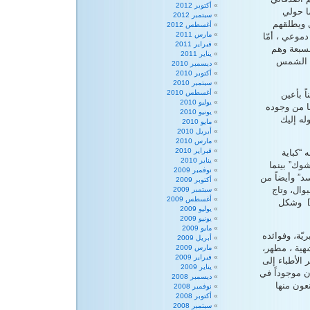
أكتوبر 2012
ا حولي
سبتمبر 2012
ي ويطلقهم
أغسطس 2012
مارس 2011
وعي ، أمّا
فبراير 2011
لسبعة وهم
يناير 2011
ن الشمس
ديسمبر 2010
أكتوبر 2010
سبتمبر 2010
أغسطس 2010
اً بأعين
يوليو 2010
ا من وجوده
يونيو 2010
ه إليك
مايو 2010
أبريل 2010
مارس 2010
فبراير 2010
“كباية
يناير 2010
شوك” بينما
نوفمبر 2009
د” وأيضاً من
أكتوبر 2009
بوال، وتاج
سبتمبر 2009
أغسطس 2009
الراهب، والكرة الصفراء وترجمته للانكليزية Taraxacum أو Dandelion وشكل
يوليو 2009
يونيو 2009
مايو 2009
يّة، وفوائده
أبريل 2009
هية ، مطهر،
مارس 2009
فبراير 2009
الأطباء إلى
يناير 2009
ون موجوداً في
ديسمبر 2008
عون منها
نوفمبر 2008
أكتوبر 2008
سبتمبر 2008