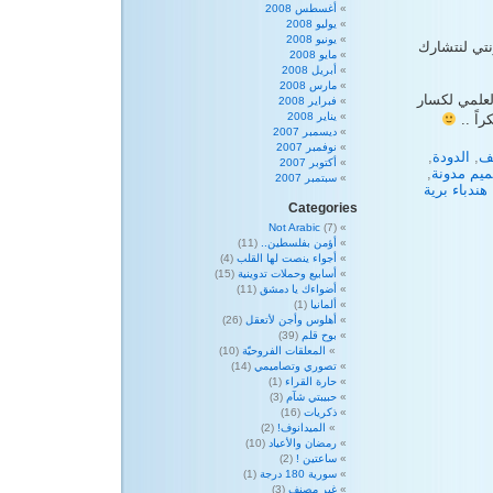
أغسطس 2008
يوليو 2008
يونيو 2008
نتي لنتشارك
مايو 2008
أبريل 2008
مارس 2008
علمي لكسار
فبراير 2008
يناير 2008
اً ..
ديسمبر 2007
نوفمبر 2007
ف
,
الدودة
,
أكتوبر 2007
يم مدونة
,
سبتمبر 2007
هندباء برية
Categories
Not Arabic
(7)
أؤمن بفلسطين..
(11)
أجواء ينصت لها القلب
(4)
أسابيع وحملات تدوينية
(15)
أضواءك يا دمشق
(11)
ألمانيا
(1)
أهلوس وأجن لأتعقل
(26)
بوح قلم
(39)
المعلقات الفروحيّة
(10)
تصوري وتصاميمي
(14)
حارة القراء
(1)
حبيبتي شآم
(3)
ذكريات
(16)
الميدانوف!
(2)
رمضان والأعياد
(10)
ساعتين !
(2)
سورية 180 درجة
(1)
غير مصنف
(3)