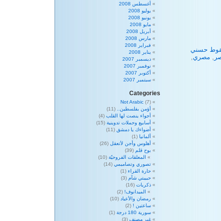
أغسطس 2008
يوليو 2008
يونيو 2008
مايو 2008
أبريل 2008
مارس 2008
فبراير 2008
وط حسني
يناير 2008
ر
,
مصري
,
ديسمبر 2007
نوفمبر 2007
أكتوبر 2007
سبتمبر 2007
Categories
Not Arabic
(7)
أؤمن بفلسطين..
(11)
أجواء ينصت لها القلب
(4)
أسابيع وحملات تدوينية
(15)
أضواءك يا دمشق
(11)
ألمانيا
(1)
أهلوس وأجن لأتعقل
(26)
بوح قلم
(39)
المعلقات الفروحيّة
(10)
تصوري وتصاميمي
(14)
حارة القراء
(1)
حبيبتي شآم
(3)
ذكريات
(16)
الميدانوف!
(2)
رمضان والأعياد
(10)
ساعتين !
(2)
سورية 180 درجة
(1)
غير مصنف
(3)