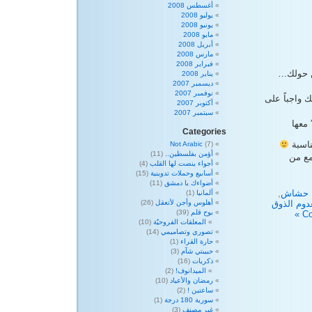
أغسطس 2008
يوليو 2008
يونيو 2008
مايو 2008
أبريل 2008
مارس 2008
فبراير 2008
ن حولك…
يناير 2008
ديسمبر 2007
نوفمبر 2007
ك واجباً على
أكتوبر 2007
سبتمبر 2007
Categories
ناسبة
Not Arabic
(7)
أؤمن بفلسطين..
(11)
مع من
أجواء ينصت لها القلب
(4)
أسابيع وحملات تدوينية
(15)
أضواءك يا دمشق
(11)
 حشاش
,
ألمانيا
(1)
دوم الذوق
أهلوس وأجن لأتعقل
(26)
بوح قلم
(39)
المعلقات الفروحيّة
(10)
تصوري وتصاميمي
(14)
حارة القراء
(1)
حبيبتي شآم
(3)
ذكريات
(16)
الميدانوف!
(2)
رمضان والأعياد
(10)
ساعتين !
(2)
سورية 180 درجة
(1)
غير مصنف
(3)