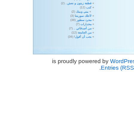
قطفة زيتون و نعش..
(2)
كتب
(12)
بيني وبينك
(2)
لأجلك سوريتنا
(3)
مجرد سطور
(38)
مختـارات
(7)
من أصدقائي ..
(7)
من الجامعة
(12)
يجب أن أقول!
(36)
WordPre
.
Entries (RSS