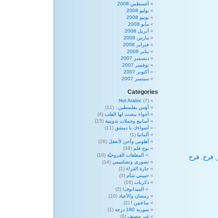
أغسطس 2008
يوليو 2008
يونيو 2008
مايو 2008
أبريل 2008
مارس 2008
فبراير 2008
يناير 2008
ديسمبر 2007
نوفمبر 2007
أكتوبر 2007
سبتمبر 2007
Categories
Not Arabic
(7)
أؤمن بفلسطين..
(11)
أجواء ينصت لها القلب
(4)
أسابيع وحملات تدوينية
(15)
أضواءك يا دمشق
(11)
ألمانيا
(1)
أهلوس وأجن لأتعقل
(26)
بوح قلم
(39)
المعلقات الفروحيّة
(10)
,
فرح
,
فرح
تصوري وتصاميمي
(14)
حارة القراء
(1)
حبيبتي شآم
(3)
ذكريات
(16)
الميدانوف!
(2)
رمضان والأعياد
(10)
ساعتين !
(2)
سورية 180 درجة
(1)
غير مصنف
(3)