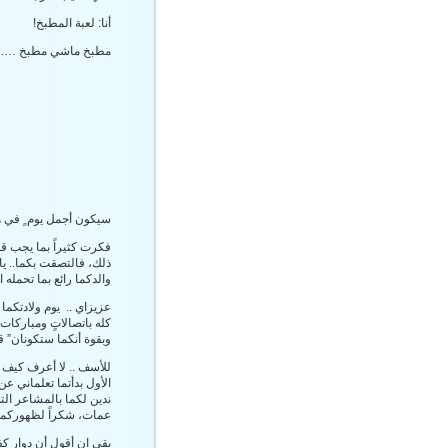
أنا: لعبة المطبخ!
مطبخ ماشي مطبخ ….
سيكون أجمل يوم ٍ في هذ
فكرت كثيراً بما يجب قو
ذلك، فالتصقت بكما.. يا ص
والدكما رائع بما تحمله 
عزيزاي .. يوم ولادتكما
كله باتصالاتٍ ومباركات،
وبقوة أنكما ستكونان” قده
للأسف .. لا أعرف كيف ي
الأول بدأتما تعلماني ع
ندين لكما بالمشاعر التي
عمات، شكراً لظهوركما في
بقي ان أقول أن دوار كف