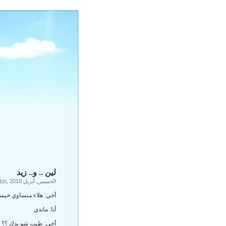
لين .. و.. زيد
الخميس, أبريل 1st, 2010
أخي: هلاء منساوي خيمة 
أنا: مابدي
أخي: طيب شو بدك ؟؟