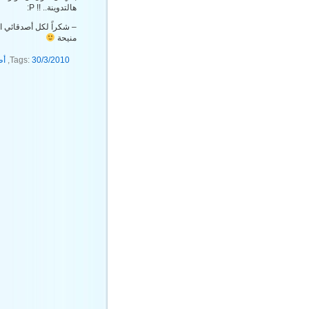
هالتدوينة.. !! P:
– شكراً لكل أصدقائي ا
منيحة
30/3/2010
Tags:
,
أط