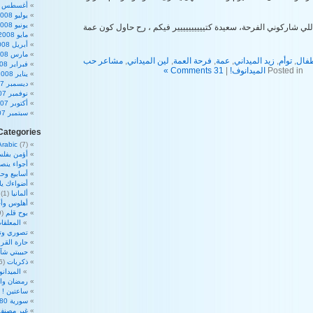
أغسطس 2008
يوليو 2008
يونيو 2008
للي شاركوني الفرحة، سعيدة كتيييييييييير فيكم ، رح حاول كون عمة
مايو 2008
أبريل 2008
مارس 2008
فال
,
توأم
,
زيد الميداني
,
عمة
,
فرحة العمة
,
لين الميداني
,
مشاعر حب
فبراير 2008
Posted in
الميدانوف!
|
31 Comments »
يناير 2008
ديسمبر 2007
نوفمبر 2007
أكتوبر 2007
سبتمبر 2007
Categories
Arabic
(7)
أؤمن بفلس
أجواء ينص
أسابيع وحم
أضواءك ي
ألمانيا
(1)
أهلوس وأج
بوح قلم
(39)
المعلقات
تصوري وت
حارة القرا
حبيبتي شآ
ذكريات
(16)
الميدان
رمضان والأ
ساعتين !
2)
سورية 180 درجة
غير مصنف