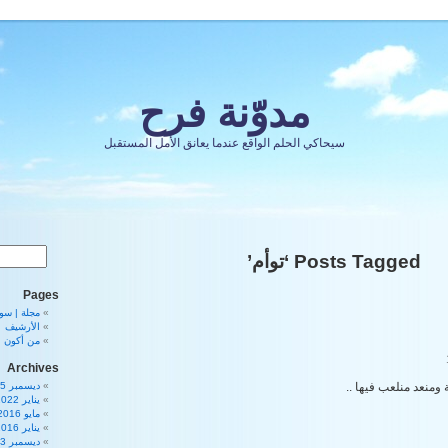
مدوّنة فرح
سيحاكي الحلم الواقع عندما يعانق الأمل المستقبل
Posts Tagged ‘توأم’
Pages
مجلة | سورية 80
الأرشيف
من أكون
Archives
ومنعد منلعب فيها ..
ديسمبر 2025
يناير 2022
مايو 2016
يناير 2016
ديسمبر 2013