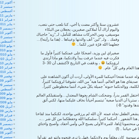
أكتوبر 2012
سبتمبر 2012
أغسطس 2012
مارس 2011
فبراير 2011
عشرون سنةً وأكثر مضت يا أخي، كنا نلعب حتى نتعب،
يناير 2011
ديسمبر 2010
واليوم أراك أباً لملاكين صغيرين، يجعلان من البكاء
أكتوبر 2010
موسيقى، ومن الحركات مشاهد للتأمل، لـ ِ”زيد” حاجباك
سبتمبر 2010
وفمك .. ولـ ِ”لين” أنف والدتها وعيناها .. (هذا ما رأيته!)…
أغسطس 2010
جعلهما الله قرّة عين ٍ لكما ..
يوليو 2010
يونيو 2010
صغيراي لين وزيد، اضحكا على عمتكما كثيراً فأول ما
مايو 2010
فكرت فيه عندما عرفت ببدأ ولادتكما، هو ماذا أرتدي
أبريل 2010
لرؤيتكما
، ودققت في التاريخ لأكتشف أن 30 -3
مارس 2010
ا العام وفي كل ِّ عام..
فبراير 2010
يناير 2010
له عندما تفتحا أعينكما للمرة الأولى، أردت أن أكون الشاهدة على
نوفمبر 2009
أكتوبر 2009
ديقاي هذا هو العالم، أنتما هبة ٌ من الله، تشوقنا لرؤيتكما كثيراً،
سبتمبر 2009
الكلمة، ووالدتكما حنونة ٌ جميلة بكلّ شيء، أنتما محظوظين كثيراً..
أغسطس 2009
يوليو 2009
 احتفل القمر بدراً، وضحكت الشام بجوها المعتدل…واستقبلكم العالم
يونيو 2009
 ستريا أن الدنيا صعبة ٌ تبتسم أحياناً نخاف عليكما منها، لكني أثق
مايو 2009
ا وقدود” B-)
أبريل 2009
مارس 2009
شعر الطفل تجاه عمته لأن الله لم يرزقني بواحدة، لكنكما منذ لقاءنا
فبراير 2009
ن هذا الشعور .. أحبكما كثيراً ،سلمكما الله وحفظكما من كل شر …،
يناير 2009
 منحتمونا إياها، للمرة الأولى يصبح لأبي وأمي أحفاد، وأصبح واختاي
ديسمبر 2008
 حياتنا .. (f)
نوفمبر 2008
أكتوبر 2008
رسوسة كان مغلقاً يوم ولادتكما ،فهل يا ترى فتحوه وانتو عم تقرأوا
سبتمبر 2008