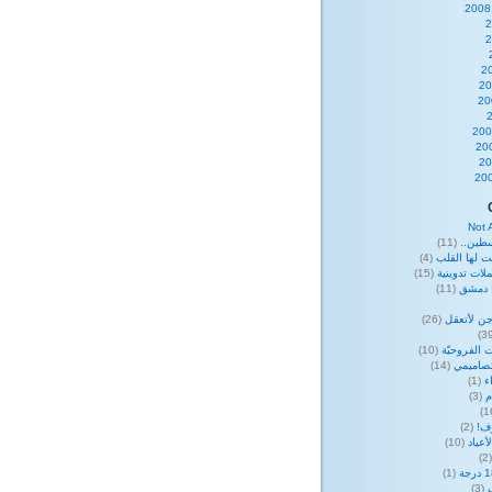
Not 
طين..
(11)
ت لها القلب
(4)
لات تدوينية
(15)
ا دمشق
(11)
ن لأتعقل
(26)
 الفروحيّة
(10)
صاميمي
(14)
ء
(1)
م
(3)
وف!
(2)
عياد
(10)
(
(1)
(3)