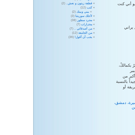
و أني كنت
قطفة زيتون و نعش..
(2)
كتب
(12)
بيني وبينك
(2)
لأجلك سوريتنا
(3)
مجرد سطور
(38)
مختـارات
(7)
 يراني
من أصدقائي ..
(7)
من الجامعة
(12)
يجب أن أقول!
(36)
 بكمالكْ،
مر
أكبر من
داً بالنسبة
يقة أو
صيرة، دمشق،
ن