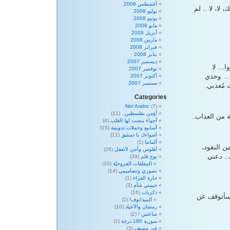
أغسطس 2008
لا، لا .. لم
يوليو 2008
يونيو 2008
مايو 2008
أبريل 2008
مارس 2008
فبراير 2008
يناير 2008
ديسمبر 2007
وا… لا
نوفمبر 2007
ن … وحدي
أكتوبر 2007
سبتمبر 2007
 مُعذبي.
Categories
Not Arabic
(7)
أؤمن بفلسطين..
(11)
ة من العذاب.
أجواء ينصت لها القلب
(4)
أسابيع وحملات تدوينية
(15)
أضواءك يا دمشق
(11)
ألمانيا
(1)
ن النقود،
أهلوس وأجن لأتعقل
(26)
.. دعني
بوح قلم
(39)
المعلقات الفروحيّة
(10)
تصوري وتصاميمي
(14)
حارة القراء
(1)
حبيبتي شآم
(3)
ذكريات
(16)
 سأتوقف عن
الميدانوف!
(2)
رمضان والأعياد
(10)
ساعتين !
(2)
سورية 180 درجة
(1)
غير مصنف
(3)