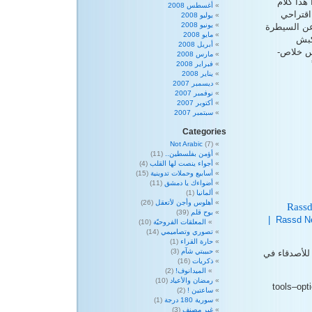
هذا كلام
أغسطس 2008
قتراحي
يوليو 2008
يونيو 2008
عن السيطرة
مايو 2008
كبش
أبريل 2008
بس خلاص-
مارس 2008
فبراير 2008
يناير 2008
ديسمبر 2007
نوفمبر 2007
أكتوبر 2007
سبتمبر 2007
Categories
Not Arabic
(7)
أؤمن بفلسطين..
(11)
أجواء ينصت لها القلب
(4)
أسابيع وحملات تدوينية
(15)
أضواءك يا دمشق
(11)
ألمانيا
(1)
أهلوس وأجن لأتعقل
(26)
Rass
بوح قلم
(39)
Rassd News Network Twitter |
المعلقات الفروحيّة
(10)
تصوري وتصاميمي
(14)
حارة القراء
(1)
حبيبتي شآم
(3)
لأصدقاء في
ذكريات
(16)
الميدانوف!
(2)
رمضان والأعياد
(10)
tools–opt
ساعتين !
(2)
سورية 180 درجة
(1)
غير مصنف
(3)