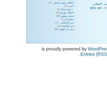
قطفة زيتون و نعش..
(2)
ب
,
المعابر
,
كتب
(12)
ت
,
منع
,
وضع
بيني وبينك
(2)
لأجلك سوريتنا
(3)
مجرد سطور
(38)
مختـارات
(7)
من أصدقائي ..
(7)
من الجامعة
(12)
يجب أن أقول!
(36)
WordPre
.
Entries (RSS