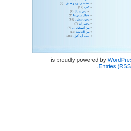
قطفة زيتون و نعش..
(2)
كتب
(12)
بيني وبينك
(2)
لأجلك سوريتنا
(3)
مجرد سطور
(38)
مختـارات
(7)
من أصدقائي ..
(7)
من الجامعة
(12)
يجب أن أقول!
(36)
WordPre
.
Entries (RSS