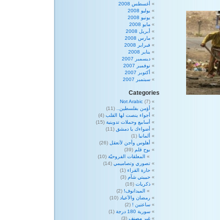
أغسطس 2008
يوليو 2008
يونيو 2008
مايو 2008
أبريل 2008
مارس 2008
فبراير 2008
يناير 2008
ديسمبر 2007
نوفمبر 2007
أكتوبر 2007
سبتمبر 2007
Categories
Not Arabic
(7)
أؤمن بفلسطين..
(11)
أجواء ينصت لها القلب
(4)
أسابيع وحملات تدوينية
(15)
أضواءك يا دمشق
(11)
ألمانيا
(1)
أهلوس وأجن لأتعقل
(26)
بوح قلم
(39)
المعلقات الفروحيّة
(10)
تصوري وتصاميمي
(14)
حارة القراء
(1)
حبيبتي شآم
(3)
ذكريات
(16)
الميدانوف!
(2)
رمضان والأعياد
(10)
ساعتين !
(2)
سورية 180 درجة
(1)
غير مصنف
(3)