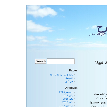
رح
الأمل المستقبل
Pages
مجلة | سورية 180 درجة
الأرشيف
من أكون
Archives
ديسمبر 2025
تنته بعد،
يناير 2022
بد، ذلك
مايو 2016
 … نهش جسمها
يناير 2016
ديسمبر 2013
يلقون تحيّة