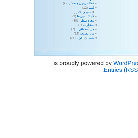
قطفة زيتون و نعش..
(2)
كتب
(12)
بيني وبينك
(2)
لأجلك سوريتنا
(3)
مجرد سطور
(38)
مختـارات
(7)
من أصدقائي ..
(7)
من الجامعة
(12)
يجب أن أقول!
(36)
WordPre
.
Entries (RSS