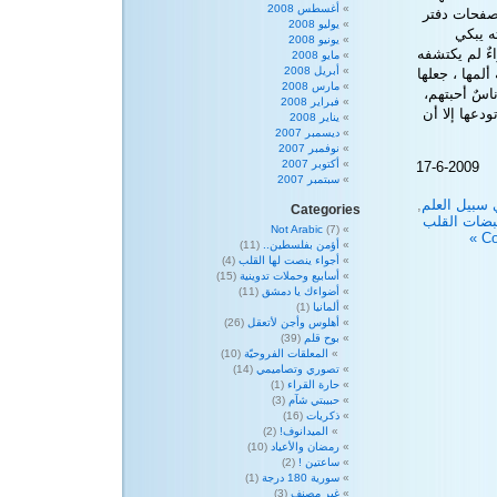
أغسطس 2008
 صفحات دفتر
يوليو 2008
ه يبكي
يونيو 2008
ءٌ لم يكتشفه
مايو 2008
أبريل 2008
لمها ، جعلها
مارس 2008
ناسٌ أحبتهم،
فبراير 2008
دعها إلا أن
يناير 2008
ديسمبر 2007
نوفمبر 2007
أكتوبر 2007
17-6-2009
سبتمبر 2007
 سبيل العلم
,
Categories
بضات القلب
Not Arabic
(7)
أؤمن بفلسطين..
(11)
أجواء ينصت لها القلب
(4)
أسابيع وحملات تدوينية
(15)
أضواءك يا دمشق
(11)
ألمانيا
(1)
أهلوس وأجن لأتعقل
(26)
بوح قلم
(39)
المعلقات الفروحيّة
(10)
تصوري وتصاميمي
(14)
حارة القراء
(1)
حبيبتي شآم
(3)
ذكريات
(16)
الميدانوف!
(2)
رمضان والأعياد
(10)
ساعتين !
(2)
سورية 180 درجة
(1)
غير مصنف
(3)