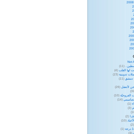
Not 
طين..
(11)
ت لها القلب
(4)
لات تدوينية
(15)
ا دمشق
(11)
ن لأتعقل
(26)
 الفروحيّة
(10)
صاميمي
(14)
ء
(1)
م
(3)
وف!
(2)
عياد
(10)
(
(1)
(3)