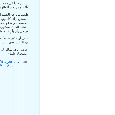
لستَ وحيداً في صفحتك،
وأقوالهم وردود أفعالهم ولو كان هذا التأ
طيب، ماذا عن التعتيم ا
الشمس نراها كل يوم، تح
الحقيقة الذي يدعوه فكثير
الشاهد العيان سيظهر، 
من من رأى بأمِ عينه، ق
اتمنى أن نكون جميعاً ع
من ثلاثة شاهدي عيان مو
أعرف أن هذا مثالي لدر
<مضحوك علينا> !!
Tags:
أحداث الثورة
,
الأ
عيان
,
قرار
,
قل