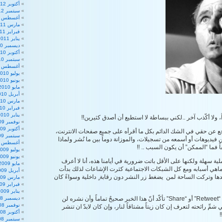
أكتوبر 2012
سبتمبر 2012
أغسطس 2012
مارس 2011
فبراير 2011
يناير 2011
ديسمبر 2010
أكتوبر 2010
سبتمبر 2010
أغسطس 2010
يوليو 2010
يونيو 2010
مايو 2010
أبريل 2010
مارس 2010
فبراير 2010
يناير 2010
اً، ولا أكّذب آخر ..لكني ببساطة لا استطيع أن أصدق كثيرين!!
نوفمبر 2009
أكتوبر 2009
اجع عن حقي في الشك الدائم بكل ما أقرأه على جميع صفحات الانترنت،
سبتمبر 2009
فيديوهات أو أسمعه من تسجيلات، والموزانة دوماً بين ما نُشر ولماذا
أغسطس 2009
ً فما “الممكن” أن يكون السبب .. !!
يوليو 2009
يونيو 2009
لية سهلة ولكنها على الأقل باتت ضرورية في أيامنا هذه، أنا لا أعرف
مايو 2009
اهي أسبابه ومع كل الشبكات الاجتماعية كثرت الإشاعات لذلك بدأت
أبريل 2009
دها وتركت الساحة لمن يضغط زر النشر دون رقابة ٍ داخلية وسواءً كان
مارس 2009
فبراير 2009
يناير 2009
أرجوك .. قبل أن تضغط “Retweet” أو “Share” تأكّد أنّ هذا الخبر صحيحٌ تماماً وأن نشره لن
ديسمبر 2008
نوفمبر 2008
 شمِّ رائحته لتعرف إن كان زيتاً مشتاقاً لنار، وإن كان لابدّ ان تنشر
أكتوبر 2008
سبتمبر 2008