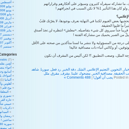
أغسطس 2008
 ما تشاركه سيقرأه كثيرون وسيؤثر على أفكارهم وقراراتهم
يوليو 2008
ثير 1% لا تكن السبب في انجرافهم !
يونيو 2008
مايو 2008
لإعلامي؟
أبريل 2008
جبها بعض الغيوم لكننا في النهاية نعرف بوجودها، لا يغرّنك قلبُ
مارس 2008
اً ما قلبوا الحقيقة.
فبراير 2008
قريباً جداً سيروي كل شيء بتفاصيله..<معلش> انتظره لن تجدَ أصدق
يناير 2008
ليلٌ من الصبر يحميك من مشاركة الفتنة !
ديسمبر 2007
نوفمبر 2007
لى درجة من المسؤولية ولا ننشر ما لسنا متأكدين من صحته على الأقل
أكتوبر 2007
سبتمبر 2007
ثوقين، أو وكالتي أنباء ذات مصداقية عالية!
Categories
جة الملل، وصعب التطبيق ؟! لكن أليس من المقرف أن نكون
Arabic
(7)
أؤمن بفلس
أجواء ينص
خبار
,
التخوين
,
التعتيم الإعلامي
,
الشك
,
دقة الخبر
,
رد فعل
,
سوريا
,
شاهد
أسابيع وحم
ب الحقيقة
,
مصداقية الخبر
,
مضحوك علينا
,
مقرف
,
مقرق
,
ملل
أضواءك ي
Posted in
يجب أن أقول!
|
488 Comments »
ألمانيا
(1)
أهلوس وأج
بوح قلم
(39)
المعلقات
تصوري وت
حارة القرا
حبيبتي شآ
ذكريات
(16)
الميدان
رمضان والأ
ساعتين !
2)
سورية 180 درجة
غير مصنف