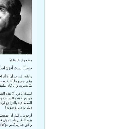
مضحوك علينا !؟
حسناً، لستُ أُخوّنُ أحد
وعليه..قررت أن لا أتر
وفي جميع ما أشاهده من 
تمّ نشره، وإن كان ملفقا
لستُ أدعي أنّ هذه العم
من وراء هذه الشاشة وم
المصداقية بالتراجع لوح
ذلك بوعي أو بدونه !
يزيد الطين بلّه، تمهل في
رافق عبارة (غير مؤكد)!!