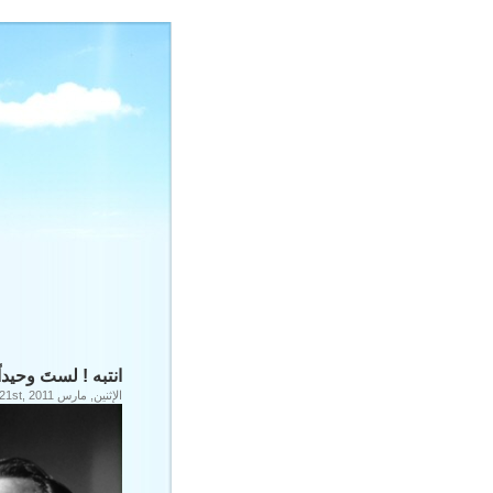
انتبه ! لستَ وحيدا
الإثنين, مارس 21st, 2011