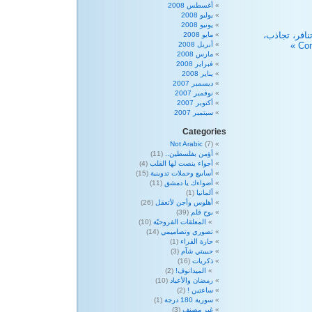
أغسطس 2008
يوليو 2008
يونيو 2008
افر، تجاذب،
مايو 2008
أبريل 2008
مارس 2008
فبراير 2008
يناير 2008
ديسمبر 2007
نوفمبر 2007
أكتوبر 2007
سبتمبر 2007
Categories
Not Arabic
(7)
أؤمن بفلسطين..
(11)
أجواء ينصت لها القلب
(4)
أسابيع وحملات تدوينية
(15)
أضواءك يا دمشق
(11)
ألمانيا
(1)
أهلوس وأجن لأتعقل
(26)
بوح قلم
(39)
المعلقات الفروحيّة
(10)
تصوري وتصاميمي
(14)
حارة القراء
(1)
حبيبتي شآم
(3)
ذكريات
(16)
الميدانوف!
(2)
رمضان والأعياد
(10)
ساعتين !
(2)
سورية 180 درجة
(1)
غير مصنف
(3)