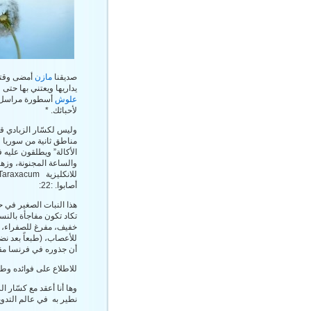
صديقنا
مازن
أمضى وقتا
يداريها ويعتني بها حتى ل
علوش
أسطورة مراسل يح
لأحبائك. *
وليس لكسّار الزبادي ق
مناطق ثانية من سوريا “
الأكالة” ويطلقون عليه ف
والساعة المجنونة، وزهرة
أصابوا. :22:
هذا النبات الصغير في حج
تكاد تكون مفاجأة بالن
خفيف، مفرغ للصفراء، دا
للأعصاب، (طبعاً بعد نضوج
أن جذوره في فرنسا مقدسة 
للاطلاع على فوائده وط
وها أنا أعقد مع كسّار 
نطير به في عالم التدوين .