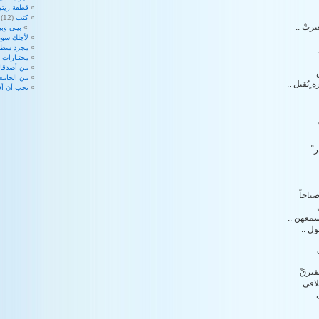
قطفة زيتو
كتب
(12)
رتْ ..
بيني وبي
لأجلك سوري
مجرد سطو
مختـارات
7)
من أصدقائ
..
من الجامع
ٍتُقتل ..
يجب أن أق
ْ..
باحاً
.
سمعهن ..
ول ..
فترقْ
لاقى