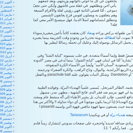
يختلفون عن كل ما حولي بألوانهم وزينتهم، وبعد جمعهم
أكتوبر 2012
يأتي أخي ويطلقهم في غفلة مني فأشهق وأبكي حتى تجفّ
سبتمبر 2012
دموعي ، أمّا قصتي الثانية فهي رؤيتي لفلة والأقزام السبعة
أغسطس 2012
وهم يتعلقون به ويصلون لقوس قزح يعانقون الشمس
مارس 2011
فبراير 2011
وتنطلق ابتساماتهم لتملأ الدنيا، فهل سيصبح الأمر معي كما
يناير 2011
فلة؟
ديسمبر 2010
أكتوبر 2010
ً من طفولته يركض وراءه و
معاذ
كان يعتقده كائناً بأعين ٍصغيرة ٍسوداء
سبتمبر 2010
ا تموت، أما ل
عطالله
تدوينة تحذرنا من وجوده وقت الجريمة بينما يعتبره
أغسطس 2010
مل الرسائل بوصوله إليك وعليك أن تحملّه رسالةً ليطير بها
يوليو 2010
يونيو 2010
مايو 2010
صصٌ فقط وإنما أسماءٌ متعددة، في حلب يسمونه “كباية الشتا” وفي
أبريل 2010
بشارة” أمّا في لبنان فهي “كبابة الشوك” بينما يُدعى في مصر “الدودة
مارس 2010
ي السعودية “أسنان الأسد” وأيضاً من الأسماء الكرة المنفوخة،
فبراير 2010
يناير 2010
 الربيع الأيرلندية، والبوال، وتاج الراهب، والكرة الصفراء وترجمته
نوفمبر 2009
للانكليزية Taraxacum أو Dandelion وشكل النبات يقولون عليه parachute ball وبالفعل
أكتوبر 2009
سبتمبر 2009
أغسطس 2009
مه، الطائر المرتحل.. يُسمى علمياً الهندباء البريّة، وفوائده الطبية
يوليو 2009
سبة لي فهو مرمم ضد فقر الدم، فاتح الشهية ، مطهر، مدر، مسهل
يونيو 2009
فع للحمى، طارد للديدان، بل يشير الأطباء إلى أنّه منشط عام ومجدد
مايو 2009
 الهندباء) إذاً لربما يكون موجوداً في أي دواء نتناوله !! والأكثر من هذا
أبريل 2009
حيث يصنعون منها قهوة تنافس قهوة البن واسمه pissenlit !
مارس 2009
فبراير 2009
بيعته
هندباء بريّة
أو في ويكبيديا
Taraxacum
يناير 2009
ديسمبر 2008
الزبادي صداقة ًجديدة ًواحتجزه على صفحات مدونتي لنتشارك زمناً قادم
نوفمبر 2008
أكتوبر 2008
. فما رأيكم ؟ :11:
سبتمبر 2008