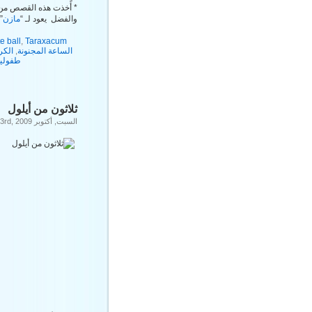
*
أًخذت هذه القصص من 
والفضل يعود لـ “
مازن
”
e ball
,
Taraxacum
الساعة المجنونة
,
الكر
طفولي
ثلاثون من أيلول
السبت, أكتوبر 3rd, 2009