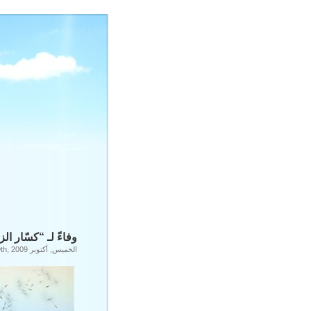
وفاءً لـ “كسّار ال
الخميس, أكتوبر 29th, 2009