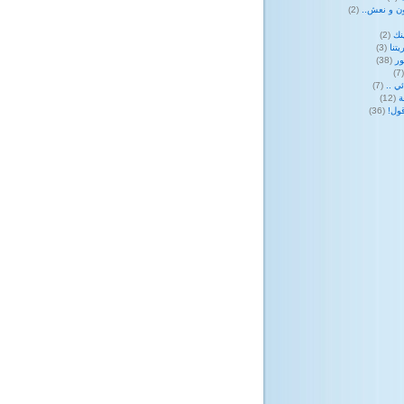
ن و نعش..
(2)
نك
(2)
تنا
(3)
ر
(38)
(
ي ..
(7)
ة
(12)
ول!
(36)