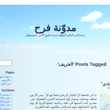
مدوّنة فرح
سيحاكي الحلم الواقع عندما يعانق الأمل المستقبل
Posts Tagged ‘الخريف’
Pages
مجلة | سورية 80
الأرشيف
زبادي”
من أكون
Archives
بدا لي للحظة أنّ لكسّار الزبادي قصةٌ مع كل ّ بشر الأرض،
ديسمبر 2025
يناير 2022
تختلف وتتشابه ونتشاركها بابتسامة الحنين للطفولة، في
مايو 2016
صغري كنت أجمعها في علبة زجاجية، ابعثها للريح كل يوم
يناير 2016
وأعود لالتقاطها، إنهم أصدقائي يتكلمون لغة الطيران
ديسمبر 2013