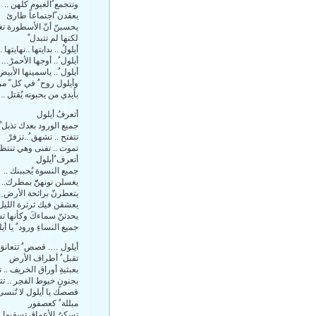
وتتجمع ُالغيوم كلهن ..
يعقدن ّاجتماعاً طارئ
يحسبنّ أنّ الأسطورة تغي
لكنها لم تتبدل ْ
أيلولُ .. بدايتها ..نهايتها ..
أيلول ُ.. أوجها الأحمرْ…
أيلول ُ..
ياسمينها الأبيض
وأيلول روح ٌ في كل ّ مرة 
بأيدي من يحبونه يُقتل ..
أتعرفُ أيلول
جميع الورود بعدك تذبل ْ
تتفتح .. تشهق ُ..تزفرْ
تموت .. تفنى وهي تنتظر 
أتعرف ُأيلول
جميع النسوة يُحببنك ..
يغسلن نونهنّّ بمطرك..
يتعطرنّ برائحة الأرض ِص
يعشقن فيك ثرثرة الليل.
يحدثنّ سماءكَ وكأنها ت
جميع النساءِ ورود ٌ يا أيل
أيلول …. قصص ٌ تتعانق
تقبل ُ أطراف الأرض
بعبثيةِ أوراق الخريف .. ت
بجنونٍ خيوط الفجر .. تت
قصصك يا أيلول لا تُنسى
مبللة ٌ كعصفور
تسكنُ الأعماق تسقيها