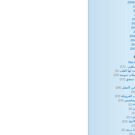
Not 
طين..
(11)
ت لها القلب
(4)
لات تدوينية
(15)
ا دمشق
(11)
ن لأتعقل
(26)
 الفروحيّة
(10)
صاميمي
(14)
ء
(1)
م
(3)
وف!
(2)
عياد
(10)
(
(1)
(3)