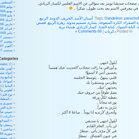
أغسطس 2008
صفحات صديقنا تويتر بعد سؤالي عن الاسم العلمي لكسار الزبادي،
يوليو 2008
 في معرفتي الاسم بعد بحث طويل، شكراً ..
يونيو 2008
مايو 2008
parachut
,
Dandelion
Tags:
,
أسنان الأسد
,
الخريف
,
الدودة
,
الربيع
,
أبريل 2008
ة الصفراء
,
الكرة المنفوخة
,
بشارة
,
تصميم مدونة
,
زهرة الربيع
,
قصص
مارس 2008
ة
,
كبابة الشوك
,
كباية الشتا
,
كسار الزبادي
,
هندباء برية
فبراير 2008
Posted in
ذكريات
|
68 Comments »
يناير 2008
ديسمبر 2007
نوفمبر 2007
أكتوبر 2007
سبتمبر 2007
Categories
أيلولُ انتهى ..
Arabic
(7)
و أوراقي ما زالت تتجاذب ُالحديث َعنك َهمساً
أؤمن بفلس
يحسبن أنني لا أسمعْ!
أجواء ينص
قلبي بينهنَّ .. يتوسط الجلسة
أسابيع وحم
أضواءك ي
يطردني ويستفردُ بك
ألمانيا
(1)
يحدثهن ّعنك..
أهلوس وأج
يضمُ طوقاً من حروفِ حبك
بوح قلم
(39)
يعطيه لكلِّ ورقة
المعلقات
يوزعه مجاناً ..
تصوري وت
تتزَينَ به دهراً..
حارة القرا
وأتحرق ُلأرتديه أنا يوماً .. ساعةً لا أكثر ..
حبيبتي شآ
ذكريات
(16)
أيلولُ انتهى يا صديقي
الميدان
رمضان والأ
لن يأت ِ العام القادم
ساعتين !
2)
في كلّ مرّة ٍ يأتي ..تمطرْ
سورية 180 درجة
في عيون العشاق .. تمطرْ
غير مصنف