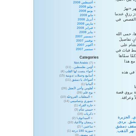
أغسطس 2008
يوليو 2008
 «نهرُ
يونيو 2008
َ رزقٍ عندما
مايو 2008
 القصص في
أبريل 2008
مارس 2008
فبراير 2008
يناير 2008
ا، حمى الله
ديسمبر 2007
نٍ تفاصيلَ
نوفمبر 2007
لشام على
أكتوبر 2007
سبتمبر 2007
مط فباتَ في
ّا سمّاها
Categories
مع هذا
Not Arabic
(7)
أؤمن بفلسطين..
(11)
أجواء ينصت لها القلب
(4)
 في هذه
أسابيع وحملات تدوينية
(15)
أضواءك يا دمشق
(11)
ألمانيا
(1)
أهلوس وأجن لأتعقل
(26)
مة يروي قصة
بوح قلم
(39)
المعلقات الفروحيّة
(10)
ً وعراقة.
تصوري وتصاميمي
(14)
حارة القراء
(1)
حبيبتي شآم
(3)
ذكريات
(16)
ي
,
الجزيرة
الميدانوف!
(2)
مشق
,
بردى
,
رمضان والأعياد
(10)
قف دمشق
ساعتين !
(2)
نهر الذهب
,
سورية 180 درجة
(1)
غير مصنف
(3)