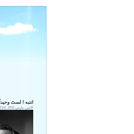
انتبه ! لستَ وحيدا
الإثنين, مارس 21st, 2011