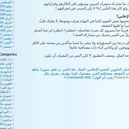
أغسطس 2008
 ما تشاركه سيقرأه كثيرون وسيؤثر على أفكارهم وقراراتهم
يوليو 2008
ثير 1% لا تكن السبب في انجرافهم !
يونيو 2008
مايو 2008
لإعلامي؟
أبريل 2008
جبها بعض الغيوم لكننا في النهاية نعرف بوجودها، لا يغرّنك قلبُ
مارس 2008
اً ما قلبوا الحقيقة.
فبراير 2008
قريباً جداً سيروي كل شيء بتفاصيله..<معلش> انتظره لن تجدَ أصدق
يناير 2008
ليلٌ من الصبر يحميك من مشاركة الفتنة !
ديسمبر 2007
نوفمبر 2007
لى درجة من المسؤولية ولا ننشر ما لسنا متأكدين من صحته على الأقل
أكتوبر 2007
سبتمبر 2007
ثوقين، أو وكالتي أنباء ذات مصداقية عالية!
Categories
جة الملل، وصعب التطبيق ؟! لكن أليس من المقرف أن نكون
Arabic
(7)
أؤمن بفلس
أجواء ينص
خبار
,
التخوين
,
التعتيم الإعلامي
,
الشك
,
دقة الخبر
,
رد فعل
,
سوريا
,
شاهد
أسابيع وحم
ب الحقيقة
,
مصداقية الخبر
,
مضحوك علينا
,
مقرف
,
مقرق
,
ملل
أضواءك ي
Posted in
يجب أن أقول!
|
496 Comments »
ألمانيا
(1)
أهلوس وأج
بوح قلم
(39)
المعلقات
تصوري وت
حارة القرا
حبيبتي شآ
ذكريات
(16)
الميدان
رمضان والأ
ساعتين !
2)
سورية 180 درجة
غير مصنف