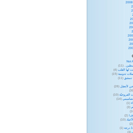
Not 
طين..
(11)
ت لها القلب
(4)
لات تدوينية
(15)
ا دمشق
(11)
ن لأتعقل
(26)
 الفروحيّة
(10)
صاميمي
(14)
ء
(1)
م
(3)
وف!
(2)
عياد
(10)
(
(1)
(3)