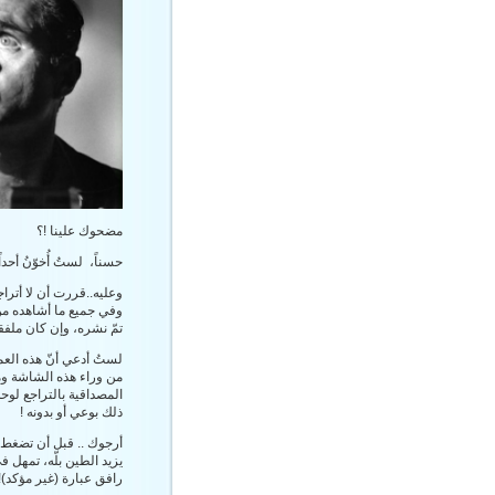
مضحوك علينا !؟
حسناً، لستُ أُخوّنُ أحد
وعليه..قررت أن لا أتر
وفي جميع ما أشاهده من 
تمّ نشره، وإن كان ملفقا
لستُ أدعي أنّ هذه العم
من وراء هذه الشاشة وم
المصداقية بالتراجع لوح
ذلك بوعي أو بدونه !
يزيد الطين بلّه، تمهل في
رافق عبارة (غير مؤكد)!!