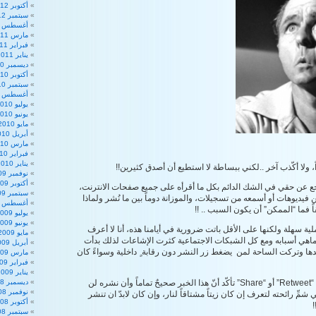
أكتوبر 2012
سبتمبر 2012
أغسطس 2012
مارس 2011
فبراير 2011
يناير 2011
ديسمبر 2010
أكتوبر 2010
سبتمبر 2010
أغسطس 2010
يوليو 2010
يونيو 2010
مايو 2010
أبريل 2010
مارس 2010
فبراير 2010
يناير 2010
اً، ولا أكّذب آخر ..لكني ببساطة لا استطيع أن أصدق كثيرين!!
نوفمبر 2009
أكتوبر 2009
اجع عن حقي في الشك الدائم بكل ما أقرأه على جميع صفحات الانترنت،
سبتمبر 2009
فيديوهات أو أسمعه من تسجيلات، والموزانة دوماً بين ما نُشر ولماذا
أغسطس 2009
ً فما “الممكن” أن يكون السبب .. !!
يوليو 2009
يونيو 2009
لية سهلة ولكنها على الأقل باتت ضرورية في أيامنا هذه، أنا لا أعرف
مايو 2009
اهي أسبابه ومع كل الشبكات الاجتماعية كثرت الإشاعات لذلك بدأت
أبريل 2009
دها وتركت الساحة لمن يضغط زر النشر دون رقابة ٍ داخلية وسواءً كان
مارس 2009
فبراير 2009
يناير 2009
أرجوك .. قبل أن تضغط “Retweet” أو “Share” تأكّد أنّ هذا الخبر صحيحٌ تماماً وأن نشره لن
ديسمبر 2008
نوفمبر 2008
 شمِّ رائحته لتعرف إن كان زيتاً مشتاقاً لنار، وإن كان لابدّ ان تنشر
أكتوبر 2008
سبتمبر 2008