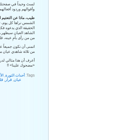
لستَ وحيداً في صفحتك،
وأقوالهم وردود أفعالهم ولو كان هذا التأ
طيب، ماذا عن التعتيم ا
الشمس نراها كل يوم، تح
الحقيقة الذي يدعوه فكثير
الشاهد العيان سيظهر، 
من من رأى بأمِ عينه، ق
اتمنى أن نكون جميعاً ع
من ثلاثة شاهدي عيان مو
أعرف أن هذا مثالي لدر
<مضحوك علينا> !!
Tags:
أحداث الثورة
,
الأ
عيان
,
قرار
,
قل