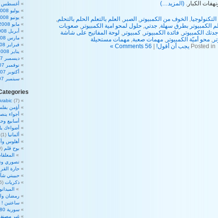
نهفات الكبار.
(المزيد…)
أغسطس 2008
يوليو 2008
يونيو 2008
التكنولوجيا
,
الخوف من الكمبيوتر
,
الصبر
,
العلم بالتعلم الحلم بالتحلم
,
مايو 2008
لم الكمبيوتر بطرق سهلة
,
جدتي
,
حلول لمحو امية الكمبيوتر
,
صعوبات
أبريل 2008
دتك الكمبيوتر
,
فائدة الكمبيوتر
,
كمبيوتر
,
لوحة المفاتيح على شاشة
مارس 2008
تر
,
محو أميّة الكمبيوتر
,
مهمات صعبة
,
مهمات مستحيلة
فبراير 2008
Posted in
يجب أن أقول!
|
56 Comments »
يناير 2008
ديسمبر 2007
نوفمبر 2007
أكتوبر 2007
سبتمبر 2007
Categories
Arabic
(7)
أؤمن بفلس
أجواء ينص
أسابيع وحم
أضواءك ي
ألمانيا
(1)
أهلوس وأج
بوح قلم
(39)
المعلقات
تصوري وت
حارة القرا
حبيبتي شآ
ذكريات
(16)
الميدان
رمضان والأ
ساعتين !
2)
سورية 180 درجة
غير مصنف