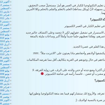
أكتوبر 2012
تعليم التكنولوجيا للكبار في العمر هو أمرٌ مستحيلٌ صعب التحقيق،
سبتمبر 2012
أغسطس 2012
سهوله لأنّ (وبكل بساطة) العلم بالتعلم والحِلم بالتحلم وكلا الأمرين
مارس 2011
ما.
فبراير 2011
يناير 2011
ّة الكمبيوتر؟
ديسمبر 2010
أكتوبر 2010
ي تعليم الكبار في العمر الكمبيوتر
سبتمبر 2010
أغسطس 2010
 الاستمرار في تشغيل عقولهم لكي لا تتجمد وعلى اكتشاف عالم ٍجديد
يوليو 2010
مرهم، وهكذا تعطيهم حلماً جديداً وأملاً أكبر وساعات مليئة بالمتعة
يونيو 2010
مايو 2010
أبريل 2010
م هذا العلم في عصرنا الجديد.
مارس 2010
فبراير 2010
كتشفوا أولادهم وأحفادهم ماذا يعبثون على “الانترنت مثلاً”. :mm:
يناير 2010
نوفمبر 2009
 أبناءهم في حال وجودهم في الغربة بتكاليف أقل مما تفرضه المكالمات
أكتوبر 2009
سبتمبر 2009
أغسطس 2009
ن أكثرنا وضع جدته أو حتى والدته على الرف، في زواية الغرفة، لا
يوليو 2009
 مشرب أو حضن .. غامساً رأسه في شاشة الكمبيوتر.
يونيو 2009
مايو 2009
لكمبيوتر؟
أبريل 2009
مارس 2009
فبراير 2009
يناير 2009
تعرفه، والأروع انك ستشاركهم فيما بعد متعة التكنولوجيا وتطوراتها.
ديسمبر 2008
نوفمبر 2008
ر ضرة بالنسبة لوالديك. (;
أكتوبر 2008
سبتمبر 2008