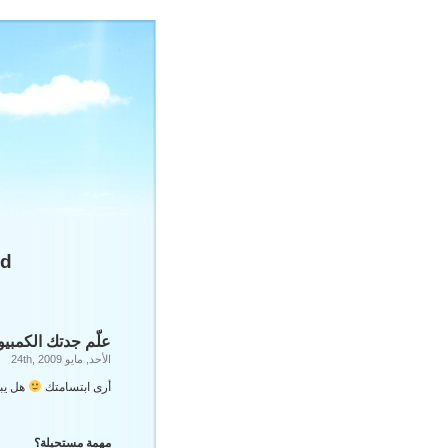
ged
علّم جدتك الكمبيوت
الأحد, مايو 24th, 2009
أرى ابتسامتك
هل يبد
مهمة مستحيلة؟