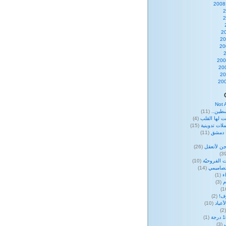
Not 
طين..
(11)
ت لها القلب
(4)
لات تدوينية
(15)
ا دمشق
(11)
ن لأتعقل
(26)
 الفروحيّة
(10)
صاميمي
(14)
ء
(1)
م
(3)
وف!
(2)
عياد
(10)
(
(1)
(3)