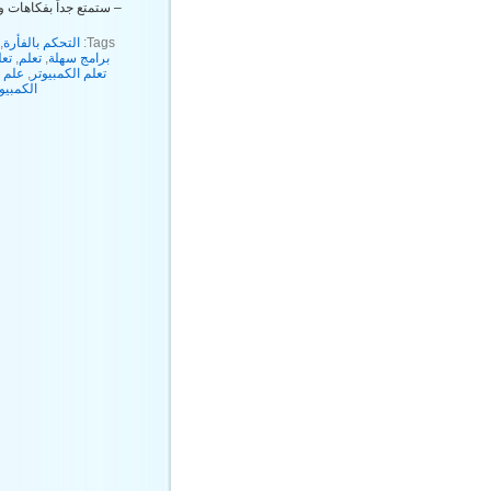
– ستمتع جداً بفكاهات و
Tags:
التحكم بالفأرة
,
برامج سهلة
,
تعلم
,
تع
تعلم الكمبيوتر
,
علم ج
الكمبيو