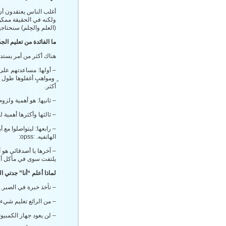
أغلب الناس يعتقدون أن 
ولكنه في الحقيقة ممكن ب
(العلم والحِلم) سنحتاجه
ما الفائدة من تعليم الجد
هناك أكثر من أمر يستدع
– أولها: مساعدتهم على
ٍ ومواهبٍ أغفلوها طول ع
أكثر.
– ثانيها: هو أهمية ولزو
– ثالثها وأكثرها أهمية لي
– رابعها: ليتواصلوا مع
الهاتفيه. :opss:
– آخرها يا أصدقائي هو أ
يلتفت سوى في مأكل أو
لماذا أعلم “أنا” جدتي ا
– تأخذ خبرة في الصبر.
– من الرائع تعليم شيء 
– لن يعود جهاز الكمبيوت