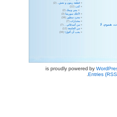
قطفة زيتون و نعش..
(2)
كتب
(12)
بيني وبينك
(2)
لأجلك سوريتنا
(3)
مجرد سطور
(38)
مختـارات
(7)
ت، هموم، لا
من أصدقائي ..
(7)
من الجامعة
(12)
يجب أن أقول!
(36)
WordPre
.
Entries (RSS