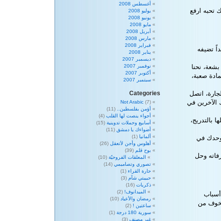
أغسطس 2008
 تحبه ارفع
يوليو 2008
يونيو 2008
مايو 2008
أبريل 2008
مارس 2008
فبراير 2008
اً تضيفه
يناير 2008
ديسمبر 2007
بشعة، نحنا
نوفمبر 2007
أكتوبر 2007
مادة صعبة،
سبتمبر 2007
لجارة، اتصل
Categories
 الآخرين في
Not Arabic
(7)
أؤمن بفلسطين..
(11)
أجواء ينصت لها القلب
(4)
 بالتدريج،
أسابيع وحملات تدوينية
(15)
أضواءك يا دمشق
(11)
ألمانيا
(1)
لوحدك في
أهلوس وأجن لأتعقل
(26)
بوح قلم
(39)
اته وحل
المعلقات الفروحيّة
(10)
تصوري وتصاميمي
(14)
حارة القراء
(1)
حبيبتي شآم
(3)
ذكريات
(16)
الميدانوف!
(2)
أسباب
رمضان والأعياد
(10)
الخوف من
ساعتين !
(2)
سورية 180 درجة
(1)
غير مصنف
(3)