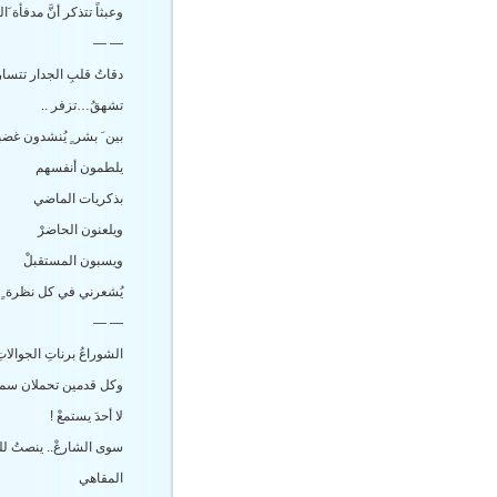
وعبثاً تتذكر أنَّ مدفأة َا
— —
دقاتُ قلبِ الجدار تتسار
تشهقُ…تزفر ..
بين َ بشر ٍ يُنشدون غضب
يلطمون أنفسهم
بذكريات الماضي
ويلعنون الحاضرْ
ويسبون المستقبلْ
يُشعرني في كل نظرة ٍ أ
— —
الشوراعُ برناتِ الجوالات
وكل قدمين تحملان سماع
لا أحدَ يستمعْ !
سوى الشارعْ.. ينصتُ لل
المقاهي