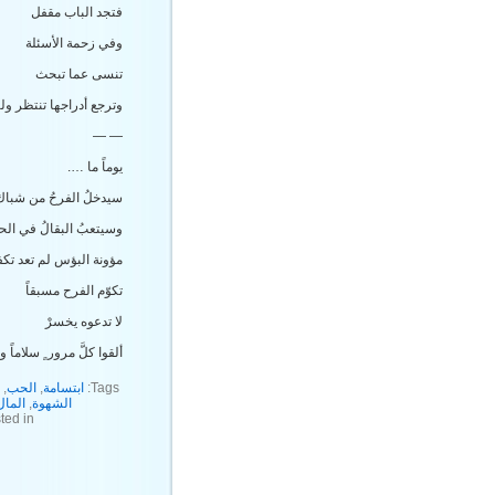
فتجد الباب مقفل
وفي زحمة الأسئلة
تنسى عما تبحث
وترجع أدراجها تنتظر وليم
— —
يوماً ما ….
سيدخلُ الفرحُ من شباك 
وسيتعبُ البقالُ في ال
مؤونة البؤس لم تعد تكف
تكوّم الفرح مسبقاً
لا تدعوه يخسرْ
ألقوا كلَّ مرور ٍ سلاماً و
Tags:
ابتسامة
,
الحب
,
الشهوة
,
المال
ted in