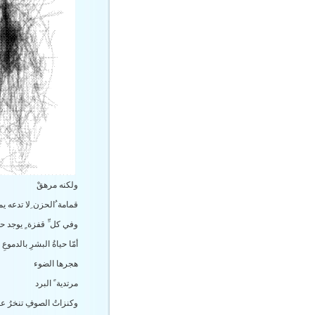
ولكنه مرهقْ
قمامة ُالحزن ِلا تدعه يم
وفي كل ِّ قفزة ٍ يوجد حم
أمّا حياةُ البشرِ بالدموعِ 
هجرها الضوء
مرتدية ً البرد
وكنزاتُ الصوفِ تنخرُ ع