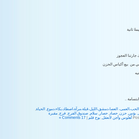
ةً ثانية
جارتنا العجوز
حي من بيع أكياس الحزن
يه
ابتسامة ..
الحب،العمى، العصا،دمشق،الليل،قبلة،مرآة،اصطاد،بكاء،دموع
,
الحياة
,
,
بؤس
,
حزن
,
حصاد
,
حصار
,
سلام
,
صندوق الفرح
,
فرح
,
مقبرة
Pos
أهلوس وأجن لأتعقل
,
بوح قلم
|
17 Comments »