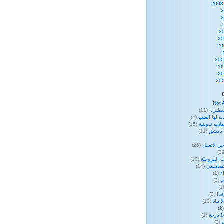
Not 
طين..
(11)
ت لها القلب
(4)
لات تدوينية
(15)
ا دمشق
(11)
ن لأتعقل
(26)
 الفروحيّة
(10)
صاميمي
(14)
ء
(1)
م
(3)
وف!
(2)
عياد
(10)
(
(1)
(3)