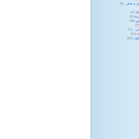
ن و نعش..
(2)
نك
(2)
تنا
(3)
ر
(38)
(
ي ..
(7)
ة
(12)
ول!
(36)