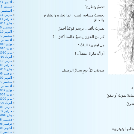
أكتوبر 2012
تجمعُ وتطرح ْ…
سبتمبر 2012
أغسطس 2012
تحسبُ مساحة البيت .. ثم الحارة والشارع
مارس 2011
فبراير 2011
والعالمْ…
يناير 2011
ديسمبر 2010
تضربُ بألف .. ترسم كوكباً أحمرْ
أكتوبر 2010
سبتمبر 2010
كم منَ الحزن ِ يتسعُ عالمنا أكثرْ… ؟
أغسطس 2010
يوليو 2010
هل اهترىءَ البابْ؟
يونيو 2010
مايو 2010
أم أنَّه مازال مقفلْ.. !
أبريل 2010
مارس 2010
— —
فبراير 2010
يناير 2010
صديقي كلَّ يومٍ يجتازُ الرصيف
نوفمبر 2009
أكتوبر 2009
سبتمبر 2009
أغسطس 2009
ر
يوليو 2009
يونيو 2009
امةٌ تموتُ أو تنفقْ
مايو 2009
أبريل 2009
تغرقْ..
مارس 2009
فبراير 2009
يناير 2009
ديسمبر 2008
نوفمبر 2008
أكتوبر 2008
ظامها وتهترىء
سبتمبر 2008