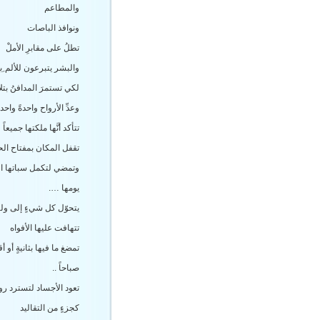
والمطاعم
ونوافذ الباصات
تطلُ على مقابرِ الأملْ
والبشر يتبرعون للألم ِب
لكي تستمرَ المدافنُ بتلا
وعدِّ الأرواح واحدةً واحدة
تتأكد أنَّها ملكتها جميعاً
تقفل المكان بمفتاح ال
وتمضي لتكمل سباتها ا
يومها ….
يتحوّل كل شيءٍ إلى ولي
تتهافت عليها الأفواه
تمضغ ما فيها بثانيةٍ أو أق
صباحاً ..
تعود الأجساد لتسترد رو
كجزءٍ من التقاليد