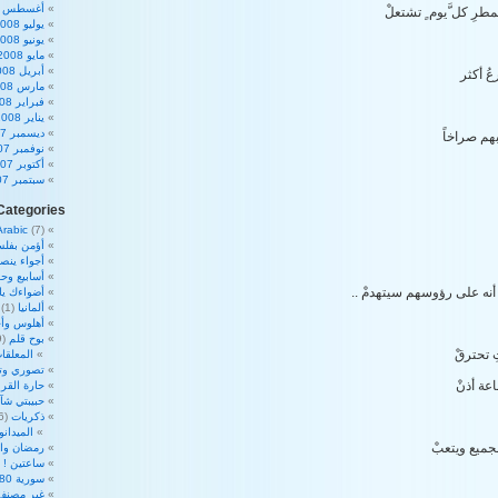
أغسطس 2008
لمطرِ كل َّيوم ٍ تشتعلْ
يوليو 2008
يونيو 2008
مايو 2008
أبريل 2008
عُ أكثر
مارس 2008
فبراير 2008
يناير 2008
ديسمبر 2007
هم صراخاً
نوفمبر 2007
أكتوبر 2007
سبتمبر 2007
Categories
Arabic
(7)
أؤمن بفلس
أجواء ينص
أسابيع وحم
نه على رؤوسهم سيتهدمْ ..
أضواءك ي
ألمانيا
(1)
أهلوس وأج
بوح قلم
(39)
ِ تحترقْ
المعلقات
تصوري وت
ة أذنْ
حارة القرا
حبيبتي شآ
ذكريات
(16)
الميدان
جميع ويتعبْ
رمضان والأ
ساعتين !
2)
سورية 180 درجة
غير مصنف