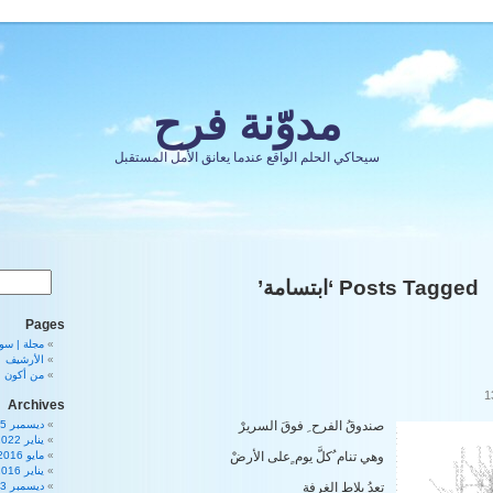
مدوّنة فرح
سيحاكي الحلم الواقع عندما يعانق الأمل المستقبل
Posts Tagged ‘ابتسامة’
Pages
مجلة | سورية 80
الأرشيف
من أكون
Archives
صندوقُ الفرح ِ فوقَ السريرْ
ديسمبر 2025
يناير 2022
وهي تنام ُكلَّ يوم ٍعلى الأرضْ
مايو 2016
يناير 2016
تعدُ بلاط الغرفة
ديسمبر 2013