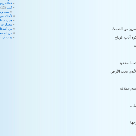
قطفة زيتو
كتب
(12)
بيني وبي
لأجلك سوري
مجرد سطو
مختـارات
7)
مزيدٍ من الصمتْ
من أصدقائ
من الجامع
وة آياتِ الوداع
يجب أن أق
 ..
حب المفقود
لأبدي تحت الأرض
مة ٍعملاقة
ل ..
حها