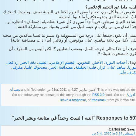
ب، ماذا عن التعتيم الإعلامي؟
شمس نراها كل يوم، تحجبها بعض الغيوم لكننا في النهاية نعرف بوجودها، لا يغرّنك
بُ الحقيقة الذي يدعوه فكثيراً ما قلبوا الحقيقة.
لشاهد العيان سيظهر، قريباً جداً سيروي كل شيء بتفاصيله..<معلش> انتظره لن
دَ أصدق من من رأى بأمِ عينه، قليلٌ من الصبر يحميك من مشاركة الفتنة !
منى أن نكون جميعاً على درجة من المسؤولية ولا ننشر ما لسنا متأكدين من صحته
ى الأقل من ثلاثة شاهدي عيان موثوقين، أو وكالتي أنباء ذات مصداقية عالية!
عرف أن هذا مثالي لدرجة الملل، وصعب التطبيق ؟! لكن أليس من المقرف أن
كون <مضحوك علينا> !!
Tag
أحداث الثورة
,
الأخبار
,
التخوين
,
التعتيم الإعلامي
,
الشك
,
دقة الخبر
,
رد فعل
,
وريا
,
شاهد عيان
,
قرار
,
قلب الحقيقة
,
مصداقية الخبر
,
مضحوك علينا
,
مقرف
,
قرق
,
ملل
This entry was posted on الإثنين, مارس 21st, 2011 at 4:27 ص and is filed under
يجب أن
أقول!
. You can follow any responses to this entry through the
feed. You can
RSS 2.0
leave a response
, or
trackback
from your own site.
Re “انتبه ! لستَ وحيداً في متابعة ونشر الخبر”
CarlosTab
Says:
أغسطس 2nd, 2026 at 3:24 ص