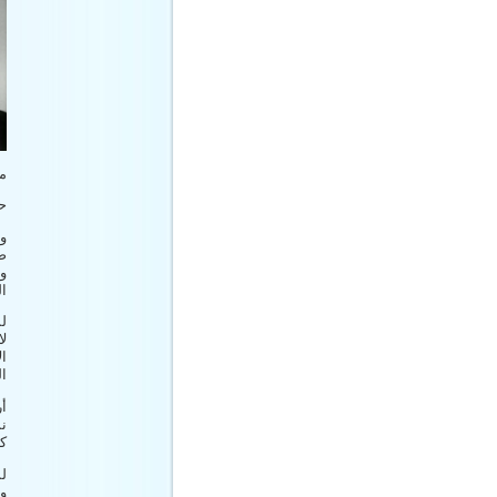
م
حس
و
ص
وا
ال
لس
ل
ا
ال
نش
كا
ل
وأ