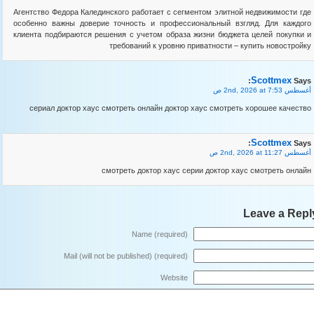
Агентство Федора Калединского работает с сегментом элитной недвижимости где
особенно важны доверие точность и профессиональный взгляд. Для каждого
клиента подбираются решения с учетом образа жизни бюджета целей покупки и
требований к уровню приватности – купить новостройку
Scottmex
Says:
أغسطس 2nd, 2026 at 7:53 ص
сериал доктор хаус смотреть онлайн доктор хаус смотреть хорошее качество
Scottmex
Says:
أغسطس 2nd, 2026 at 11:27 ص
смотреть доктор хаус серии доктор хаус смотреть онлайн
Leave a Repl
Name (required)
Mail (will not be published) (required)
Website