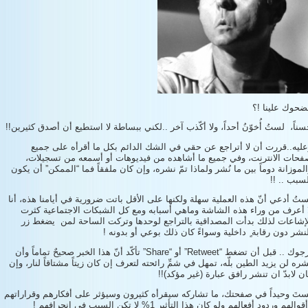
ضحوك علينا !؟
ناً، لستُ أُخوّنُ أحداً، ولا أكّذب آخر ..لكني ببساطة لا استطيع أن أصدق كثيرين!!
عليه..قررت أن لا أتراجع عن حقي في الشك الدائم بكل ما أقرأه على جميع
فحات الانترنت، وفي جميع ما أشاهده من فيديوهات أو أسمعه من تسجيلات،
لموزانة دوماً بين ما نُشر ولماذا تمّ نشره، وإن كان ملفقاً فما “الممكن” أن يكون
سبب .. !!
تُ أدعي أنّ هذه العملية سهلة ولكنها على الأقل باتت ضرورية في أيامنا هذه، أنا
ا أعرف من وراء هذه الشاشة وماهي أسبابه ومع كل الشبكات الاجتماعية كثرت
لإشاعات لذلك بدأت المصداقية بالتراجع لوحدها وتركت الساحة لمن يضغط زر
نشر دون رقابة ٍ داخلية وسواءً كان ذلك بوعي أو بدونه !
أرجوك .. قبل أن تضغط “Retweet” أو “Share” تأكّد أنّ هذا الخبر صحيحٌ تماماً وأن
ره لن يزيد الطين بلّه، تمهل في شمِّ رائحته لتعرف إن كان زيتاً مشتاقاً لنار، وإن
ن لابدّ ان تنشر رافق عبارة (غير مؤكد)!!
ستَ وحيداً في صفحتك، ما تشاركه سيقرأه كثيرون وسيؤثر على أفكارهم وقراراتهم
قوالهم وردود أفعالهم ولو كان هذا التأثير 1% لا تكن السبب في انجرافهم !