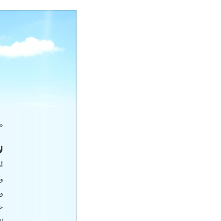
«
ل
أد
و
و 
جن