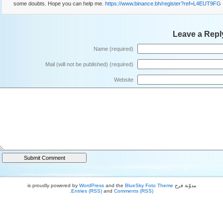
some doubts. Hope you can help me.
https://www.binance.bh/register?ref=L4EUT9FG
Leave a Repl
Name (required)
Mail (will not be published) (required)
Website
مدوّنة فرح is proudly powered by
BlueSky Foto Theme
and the
WordPress
.
Entries (RSS)
and
Comments (RSS)