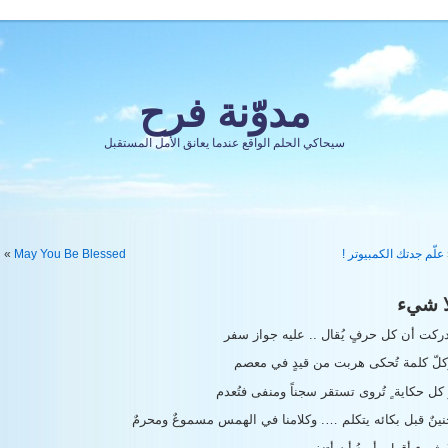
مدوّنة فرح
سيحاكي الحلم الواقع عندما يعانق الأمل المستقبل
علّم جدتك الكمبيوتر !
May You Be Blessed
»
ا شيء
ركت أن كل حرفٍ يُقال .. عليه جواز سفر
كلّ كلمة تُحكى هربت من قيدٍ في معصم
كل حكاية ٍ تُروى تستقر سجناً ومنفى فتُعدم
ينٌ قبل بكائه يتكلم …. وكلامنا في الهمس مسموعٌ ومحرمٌ