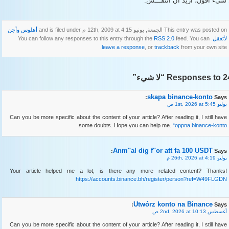
 شيء أقول، أريدُ أن أتنفـــس.
This entry was posted on الجمعة, يونيو 12th, 2009 at 4:15 م and is filed under
أهلوس وأجن
لأتعقل
. You can follow any responses to this entry through the
feed. You can
RSS 2.0
leave a response
, or
trackback
from your own site.
Respons “لا شيء”
skapa binance-konto
Says:
يوليو 1st, 2026 at 5:45 ص
Can you be more specific about the content of your article? After reading it, I still have
some doubts. Hope you can help me.
“oppna binance-konto
Anm"al dig f"or att fa 100 USDT
Says:
يوليو 26th, 2026 at 4:19 م
Your article helped me a lot, is there any more related content? Thanks!
https://accounts.binance.bh/register/person?ref=W49FLGDN
Utwórz konto na Binance
Says:
أغسطس 2nd, 2026 at 10:13 ص
Can you be more specific about the content of your article? After reading it, I still have